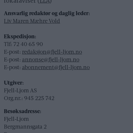
lokalaviser (
LLA
)
Ansvarlig redaktør og daglig leder:
Liv Maren Mæhre Vold
Ekspedisjon:
Tlf: 72 40 65 90
E-post:
redaksjon@fjell-ljom.no
E-post:
annonse@fjell-ljom.no
E-post:
abonnement@fjell-ljom.no
Utgiver:
Fjell-Ljom AS
Org.nr.: 945 225 742
Besøksadresse:
Fjell-Ljom
Bergmannsgata 2