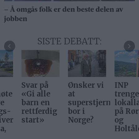
– Å omgås folk er den beste delen av
jobben
SISTE DEBATT:
Svar på
Ønsker vi
INP
«Gi alle
at
trenger
barn en
superstjerner
lokallag
rettferdig
bor i
på Røros
start»
Norge?
og
Holtålen