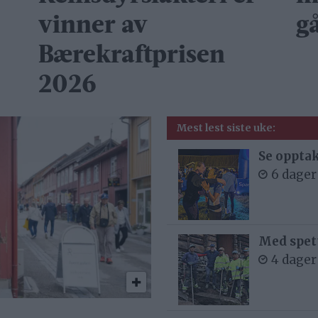
vinner av
g
Bærekraftprisen
2026
Mest lest siste uke:
Se opptak
6 dager
Med spett
4 dager