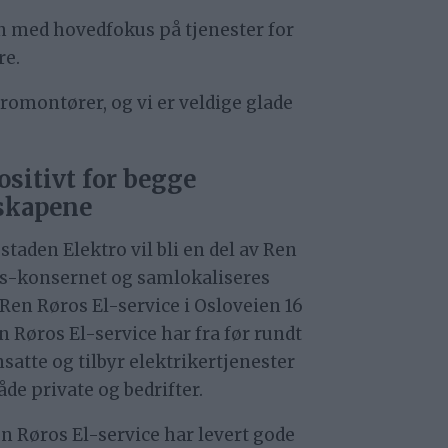
on med hovedfokus på tjenester for
re.
tromontører, og vi er veldige glade
ositivt for begge
skapene
taden Elektro vil bli en del av Ren
s-konsernet og samlokaliseres
Ren Røros El-service i Osloveien 16
n Røros El-service har fra før rundt
satte og tilbyr elektrikertjenester
åde private og bedrifter.
n Røros El-service har levert gode