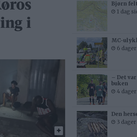
Røros
Bjørn fel
1 dag s
ing i
MC-ulykk
6 dager
– Det var
buken
4 dager
Den hers
3 dager