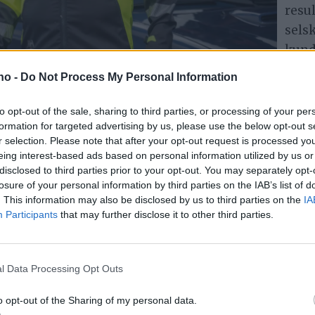
resul
sels
kund
godt.
.no -
Do Not Process My Personal Information
sels
serv
to opt-out of the sale, sharing to third parties, or processing of your per
de direktør i Ren Røros. – Bergstaden Elektro har
formation for targeted advertising by us, please use the below opt-out s
Hol
å kundelojalitet er det naturlig at vi beholder
r selection. Please note that after your opt-out request is processed y
eing interest-based ads based on personal information utilized by us or
Trond Haugan
Han 
disclosed to third parties prior to your opt-out. You may separately opt-
losure of your personal information by third parties on the IAB’s list of
overtakelse, og at målet er å overta Bergstaden Elek
. This information may also be disclosed by us to third parties on the
IA
Participants
that may further disclose it to other third parties.
977. Etter hva Fjell-Ljom erfarer, har et salg av sels
l Data Processing Opt Outs
t vil imidlertid Holm ikke ut med.
o opt-out of the Sharing of my personal data.
ell. Bergstaden Elektro har et godt innarbeidet na