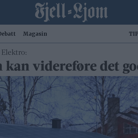
Debatt
Magasin
TIP
Elektro:
n kan videreføre det g