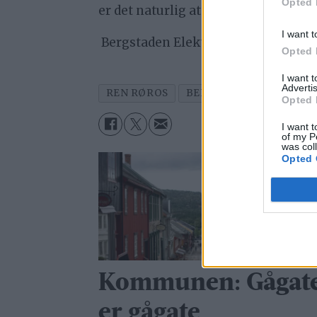
Opted 
er det naturlig at vi beholder selska
I want t
Bergstaden Elektro holder i dag til 
Opted 
I want 
Advertis
REN RØROS
BERGSTADEN ELEKTRO
Opted 
I want t
of my P
was col
Opted 
Kommunen: Gågat
er gågate