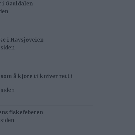
t i Gauldalen
iden
e i Havsjøveien
 siden
 som å kjøre ti kniver rett i
 siden
ens fiskefeberen
 siden