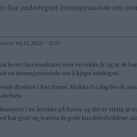
ro har undertegnet intensjonsavtale om over
06.12.2024 - 15:27
DATERT
har levert bra resultater over en rekke år og at de ha
gnet en intensjonsavtale om å kjøpe selskapet.
nde direktør i Ren Røros. Klokka 15 i dag ble de ans
akelsen.
ksomhet i en årrekke på Røros, og det er viktig at 
pet har gjort og ivareta de gode kundeforholdene, si