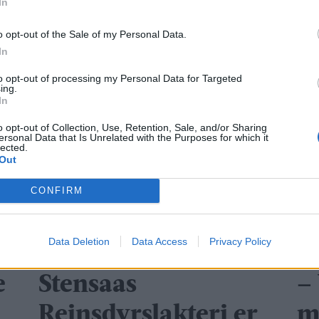
In
pets navn ei god stund, sier han.
o opt-out of the Sale of my Personal Data.
i Falunveien 1, bare et steinkast unna hovedkontoret
In
to opt-out of processing my Personal Data for Targeted
ing.
ELEKTROINSTALLASJON
INTENSJONSAVTALE
KRIS
In
o opt-out of Collection, Use, Retention, Sale, and/or Sharing
ersonal Data that Is Unrelated with the Purposes for which it
lected.
Out
CONFIRM
Data Deletion
Data Access
Privacy Policy
e
Stensaas
– 
Reinsdyrslakteri er
m