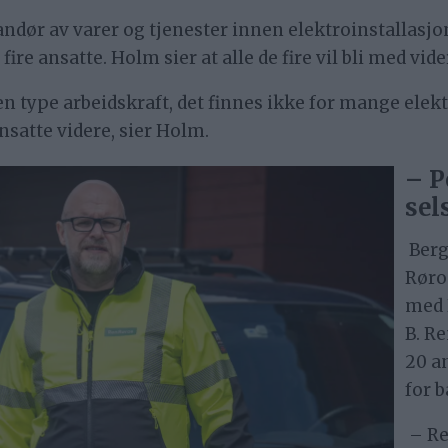
andør av varer og tjenester innen elektroinstallasj
ire ansatte. Holm sier at alle de fire vil bli med vide
en type arbeidskraft, det finnes ikke for mange elek
ansatte videre, sier Holm.
– P
sel
Bergs
Røro
med 
B. Re
20 an
for b
– Re