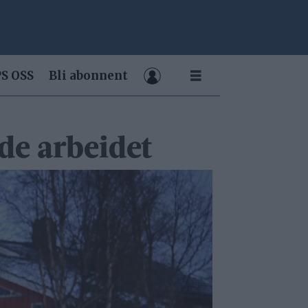
S OSS
Bli abonnent
ode arbeidet