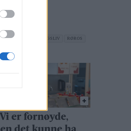
 til Ren Røros.
TIAN HOLM
NÆRINGSLIV
RØROS
Vi er fornøyde,
en det kunne ha