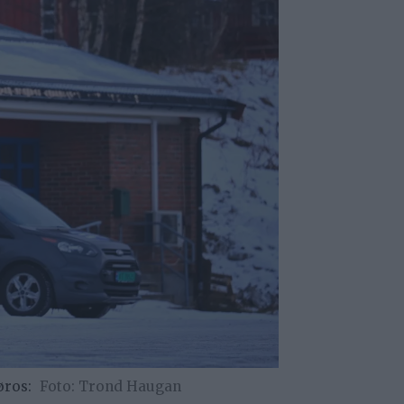
øros:
Trond Haugan