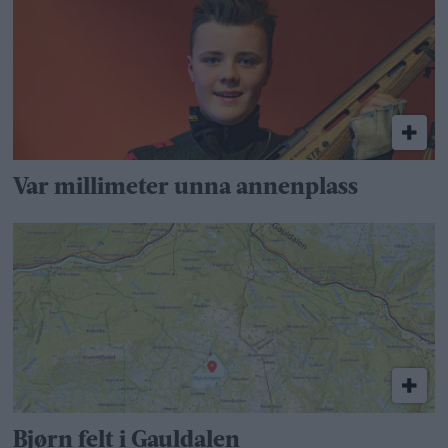
Var millimeter unna annenplass
Bjørn felt i Gauldalen