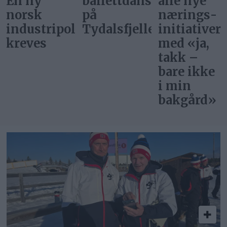
En ny
ballettdansere
alle nye
norsk
på
nærings­
industripolitikk
Tydalsfjellet
initiativer
kreves
med «ja,
takk –
bare ikke
i min
bakgård»