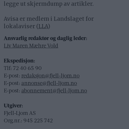
legge ut skjermdump av artikler.
Avisa er medlem i Landslaget for
lokalaviser (
LLA
)
Ansvarlig redaktør og daglig leder:
Liv Maren Mæhre Vold
Ekspedisjon:
Tlf: 72 40 65 90
E-post:
redaksjon@fjell-ljom.no
E-post:
annonse@fjell-ljom.no
E-post:
abonnement@fjell-ljom.no
Utgiver:
Fjell-Ljom AS
Org.nr.: 945 225 742