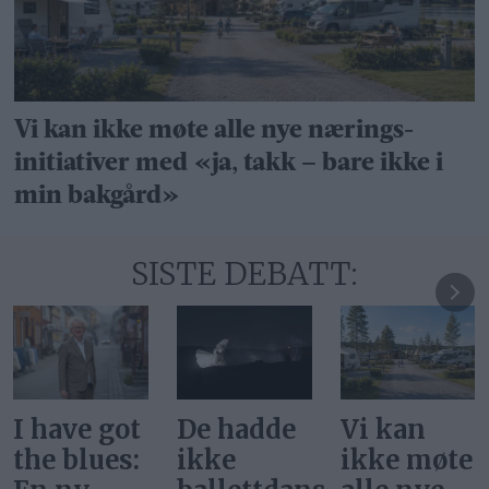
Vi kan ikke møte alle nye nærings­
initiativer med «ja, takk – bare ikke i
min bakgård»
SISTE DEBATT:
I have got
De hadde
Vi kan
the blues:
ikke
ikke møte