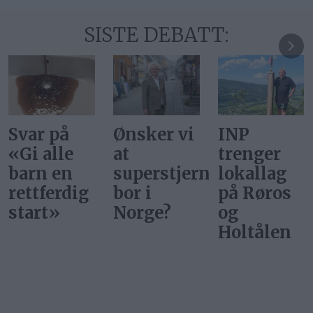
SISTE DEBATT:
Ønsker vi
INP
Gi alle
at
trenger
barn en
superstjerner
lokallag
rettferdig
bor i
på Røros
start
Norge?
og
Holtålen