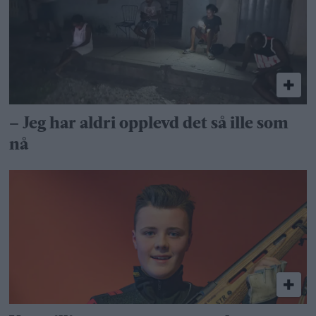
– Jeg har aldri opplevd det så ille som
nå