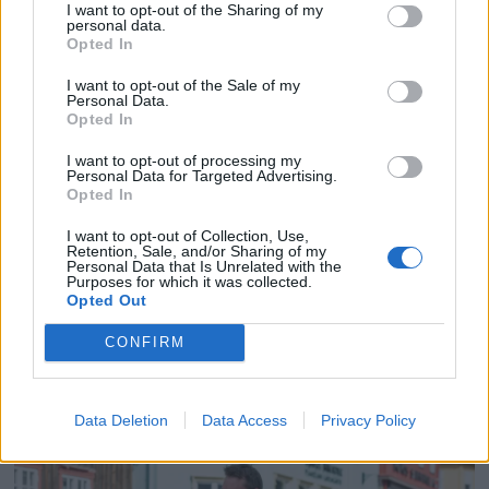
I want to opt-out of the Sharing of my
personal data.
Opted In
I want to opt-out of the Sale of my
Personal Data.
Fem kampsaker for levende
Opted In
lokalsamfunn i fjellregionen
I want to opt-out of processing my
Personal Data for Targeted Advertising.
Opted In
I want to opt-out of Collection, Use,
Retention, Sale, and/or Sharing of my
Personal Data that Is Unrelated with the
Purposes for which it was collected.
Opted Out
CONFIRM
Tiltalt for å ha slått politimann
Data Deletion
Data Access
Privacy Policy