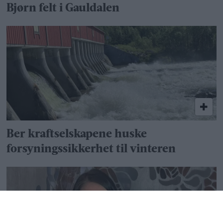
Bjørn felt i Gauldalen
Ber kraftselskapene huske
forsyningssikkerhet til vinteren