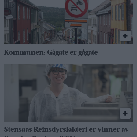
Kommunen: Gågate er gågate
Stensaas Reinsdyrslakteri er vinner av