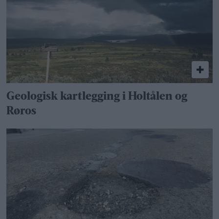
Geologisk kartlegging i Holtålen og
Røros