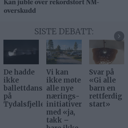
Kan juble over rekordstort NM-
overskudd
SISTE DEBATT:
Vi kan
Svar på
Ønsker vi
ikke møte
«Gi alle
at
ere
alle nye
barn en
superstjer
nærings­
rettferdig
bor i
et
initiativer
start»
Norge?
med «ja,
takk –