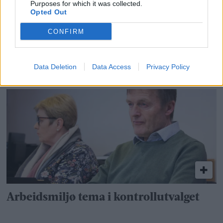
Purposes for which it was collected.
Opted Out
CONFIRM
Data Deletion
Data Access
Privacy Policy
Biblioteket flytter til Ålen Senter
Arbeidsmiljø tema i kontrollutvalget