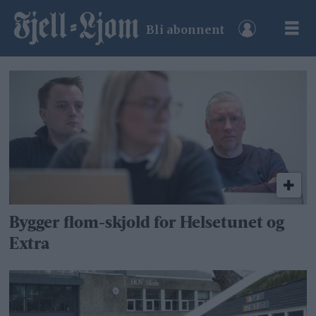
Bli abonnent
Tag:
torild
løvdal
Bygger flom-skjold for Helsetunet og
Extra