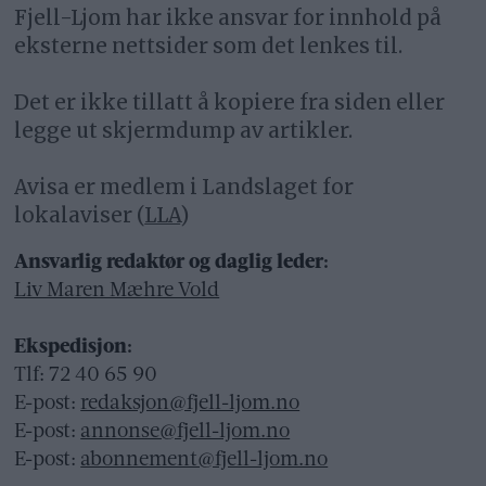
Fjell-Ljom har ikke ansvar for innhold på
eksterne nettsider som det lenkes til.
Det er ikke tillatt å kopiere fra siden eller
legge ut skjermdump av artikler.
Avisa er medlem i Landslaget for
lokalaviser (
LLA
)
Ansvarlig redaktør og daglig leder:
Liv Maren Mæhre Vold
Ekspedisjon:
Tlf: 72 40 65 90
E-post:
redaksjon@fjell-ljom.no
E-post:
annonse@fjell-ljom.no
E-post:
abonnement@fjell-ljom.no