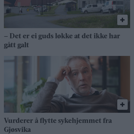
– Det er ei guds løkke at det ikke har
gått galt
Vurderer å flytte sykehjemmet fra
Gjøsvika