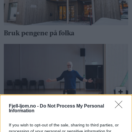
Bruk pengene på folka
Fjell-ljom.no -
Do Not Process My Personal
– Alle er velkomne på konsert!
Information
If you wish to opt-out of the sale, sharing to third parties, or
processing of your personal or sensitive information for