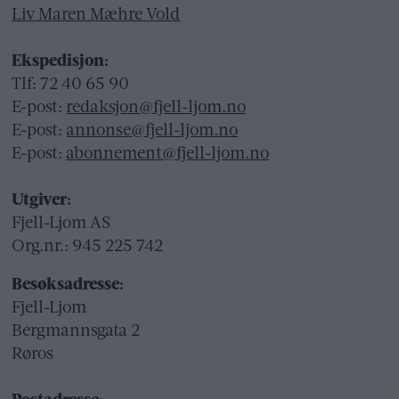
Liv Maren Mæhre Vold
Ekspedisjon:
Tlf: 72 40 65 90
E-post:
redaksjon@fjell-ljom.no
E-post:
annonse@fjell-ljom.no
E-post:
abonnement@fjell-ljom.no
Utgiver:
Fjell-Ljom AS
Org.nr.: 945 225 742
Besøksadresse:
Fjell-Ljom
Bergmannsgata 2
Røros