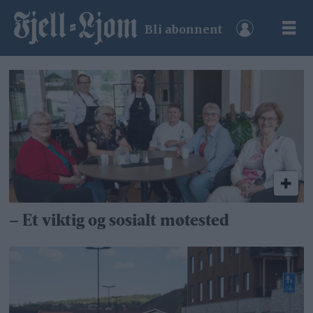
Bli abonnent
Tag:
Øverhagaen
bo-
helse-
og
– Et viktig og sosialt møtested
velferdssenter