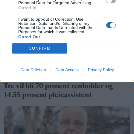
begynne å analysere problemer fra
Personal Data for Targeted Advertising.
Opted In
gulvet og oppover
I want to opt-out of Collection, Use,
Retention, Sale, and/or Sharing of my
Personal Data that Is Unrelated with the
Purposes for which it was collected.
Opted Out
CONFIRM
Data Deletion
Data Access
Privacy Policy
Tre vil bli 70 prosent renholder og
14,55 prosent pleieassistent