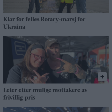
Klar for felles Rotary-marsj for
Ukraina
Leter etter mulige mottakere av
frivillig-pris