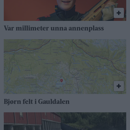
Var millimeter unna annenplass
Bjørn felt i Gauldalen