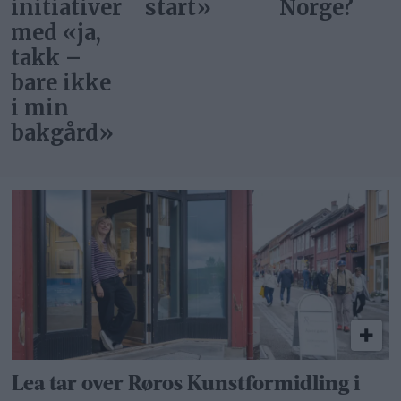
start»
Norge?
og
Holtålen
Lea tar over Røros Kunstformidling i