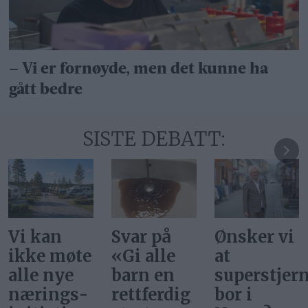
– Vi er fornøyde, men det kunne ha
gått bedre
SISTE DEBATT:
Svar på
Ønsker vi
INP
«Gi alle
at
trenger
barn en
superstjerner
lokallag
rettferdig
bor i
på Røros