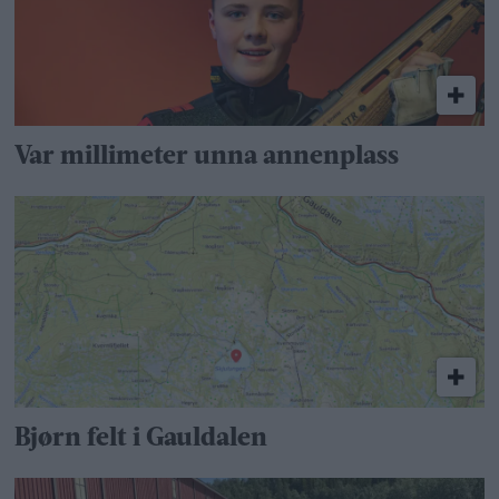
Var millimeter unna annenplass
Bjørn felt i Gauldalen