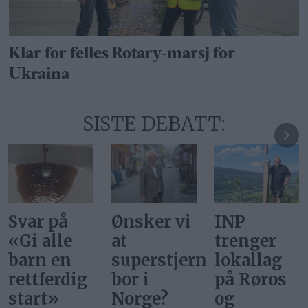
Klar for felles Rotary-marsj for
Ukraina
SISTE DEBATT:
Svar på
Ønsker vi
INP
«Gi alle
at
trenger
barn en
superstjerner
lokallag
rettferdig
bor i
på Røros
start»
Norge?
og