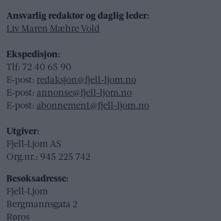
Ansvarlig redaktør og daglig leder:
Liv Maren Mæhre Vold
Ekspedisjon:
Tlf: 72 40 65 90
E-post:
redaksjon@fjell-ljom.no
E-post:
annonse@fjell-ljom.no
E-post:
abonnement@fjell-ljom.no
Utgiver:
Fjell-Ljom AS
Org.nr.: 945 225 742
Besøksadresse:
Fjell-Ljom
Bergmannsgata 2
Røros