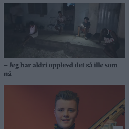
– Jeg har aldri opplevd det så ille som
nå