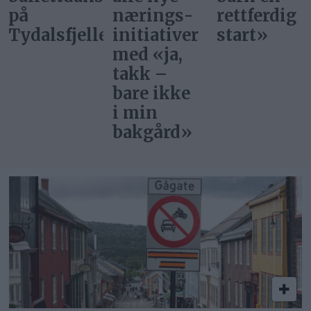
nærings­
rettferdig
bor i
et
initiativer
start»
Norge?
med «ja,
takk –
bare ikke
i min
bakgård»