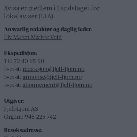
Avisa er medlem i Landslaget for
lokalaviser (
LLA
)
Ansvarlig redaktør og daglig leder:
Liv Maren Mæhre Vold
Ekspedisjon:
Tlf: 72 40 65 90
E-post:
redaksjon@fjell-ljom.no
E-post:
annonse@fjell-ljom.no
E-post:
abonnement@fjell-ljom.no
Utgiver:
Fjell-Ljom AS
Org.nr.: 945 225 742
Besøksadresse: