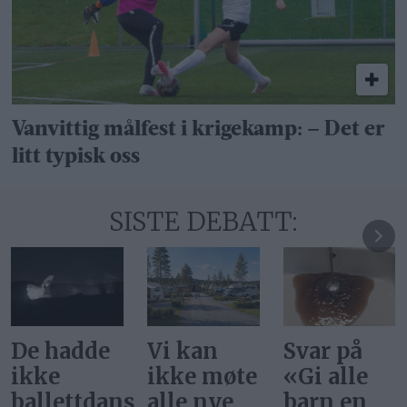
Vanvittig målfest i krigekamp: – Det er
litt typisk oss
SISTE DEBATT:
Vi kan
Svar på
Ønsker vi
ikke møte
«Gi alle
at
ere
alle nye
barn en
superstjer