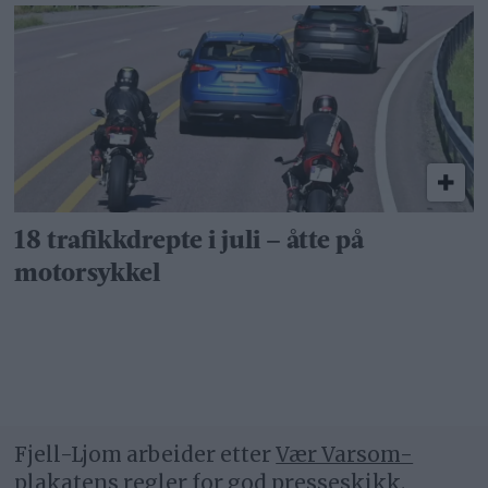
18 trafikkdrepte i juli – åtte på
motorsykkel
Fjell-Ljom arbeider etter
Vær Varsom-
plakatens regler
for god presseskikk.