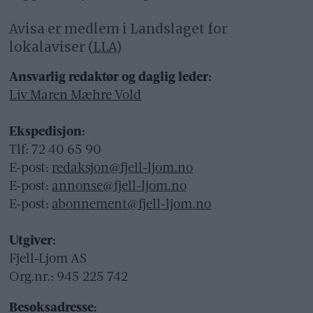
Avisa er medlem i Landslaget for
lokalaviser (
LLA
)
Ansvarlig redaktør og daglig leder:
Liv Maren Mæhre Vold
Ekspedisjon:
Tlf: 72 40 65 90
E-post:
redaksjon@fjell-ljom.no
E-post:
annonse@fjell-ljom.no
E-post:
abonnement@fjell-ljom.no
Utgiver:
Fjell-Ljom AS
Org.nr.: 945 225 742
Besøksadresse: