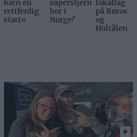
superstjerner
lokallag
rettferdig
bor i
på Røros
start
Norge?
og
Holtålen