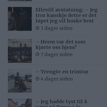
Ellevill avslutning: – Jeg
tror kanskje dette er det
løpet jeg vil huske best
3 dager siden
– Hvem var det som
kjørte oss hjem?
7 dager siden
– Trengte en trimtur
4 dager siden
– Jeg hadde lyst til å
være på Røros i år