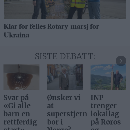
Klar for felles Rotary-marsj for
Ukraina
SISTE DEBATT:
Ønsker vi
INP
Gi alle
at
trenger
barn en
superstjerner
lokallag
rettferdig
bor i
på Røros
start