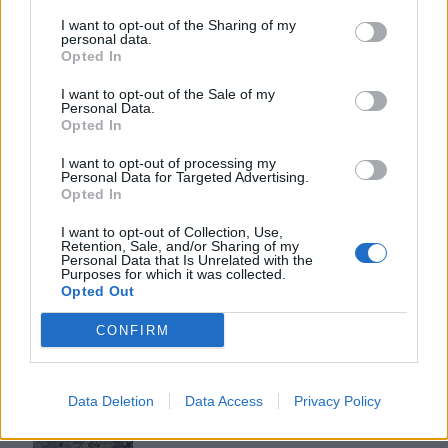
8 timer siden
I want to opt-out of the Sharing of my
personal data.
Opted In
I want to opt-out of the Sale of my
Personal Data.
MC-ulykke i
Opted In
Havsjøveien
I want to opt-out of processing my
5 dager siden
Personal Data for Targeted Advertising.
Opted In
I want to opt-out of Collection, Use,
– Det var som å kjøre ti
Retention, Sale, and/or Sharing of my
kniver rett i buken
Personal Data that Is Unrelated with the
Purposes for which it was collected.
4 dager siden
Opted Out
CONFIRM
Den hersens
fiskefeberen
Data Deletion
Data Access
Privacy Policy
2 dager siden