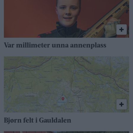
Var millimeter unna annenplass
Bjørn felt i Gauldalen