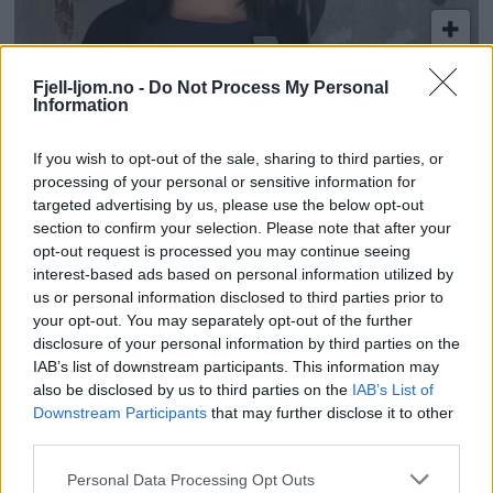
Rekordsommer for hotellovernattinger
Fjell-ljom.no -
Do Not Process My Personal
Information
Mest lest siste uke:
If you wish to opt-out of the sale, sharing to third parties, or
processing of your personal or sensitive information for
Se opptak fra Stuggu
targeted advertising by us, please use the below opt-out
Backyard Ultra 2026
section to confirm your selection. Please note that after your
opt-out request is processed you may continue seeing
5 dager siden
interest-based ads based on personal information utilized by
us or personal information disclosed to third parties prior to
your opt-out. You may separately opt-out of the further
Med spett og tau redder
disclosure of your personal information by third parties on the
de gården
IAB’s list of downstream participants. This information may
also be disclosed by us to third parties on the
IAB’s List of
4 dager siden
Downstream Participants
that may further disclose it to other
third parties.
Bjørn felt i Gauldalen
Personal Data Processing Opt Outs