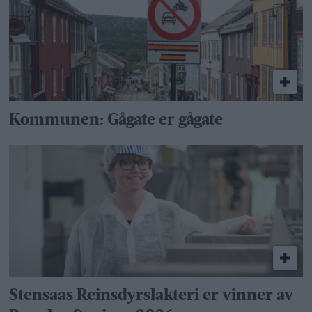
Kommunen: Gågate er gågate
Stensaas Reinsdyrslakteri er vinner av