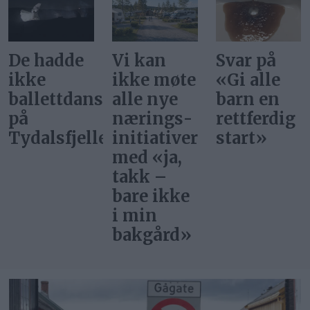
De hadde
Vi kan
Svar på
ikke
ikke møte
«Gi alle
ballettdansere
alle nye
barn en
på
nærings­
rettferdig
Tydalsfjellet
initiativer
start»
med «ja,
takk –
bare ikke
i min
bakgård»