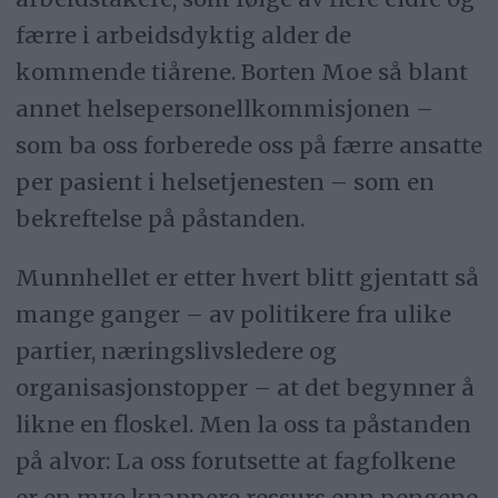
færre i arbeidsdyktig alder de
kommende tiårene. Borten Moe så blant
annet helsepersonellkommisjonen –
som ba oss forberede oss på færre ansatte
per pasient i helsetjenesten – som en
bekreftelse på påstanden.
Munnhellet er etter hvert blitt gjentatt så
mange ganger – av politikere fra ulike
partier, næringslivsledere og
organisasjonstopper – at det begynner å
likne en floskel. Men la oss ta påstanden
på alvor: La oss forutsette at fagfolkene
er en mye knappere ressurs enn pengene.