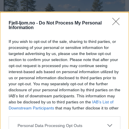
Fjell-ljom.no -
Do Not Process My Personal
Information
If you wish to opt-out of the sale, sharing to third parties, or
processing of your personal or sensitive information for
targeted advertising by us, please use the below opt-out
section to confirm your selection. Please note that after your
Vi kan ikke møte alle nye nærings­
opt-out request is processed you may continue seeing
initiativer med «ja, takk – bare ikke i
interest-based ads based on personal information utilized by
min bakgård»
us or personal information disclosed to third parties prior to
your opt-out. You may separately opt-out of the further
disclosure of your personal information by third parties on the
Mest lest siste uke:
IAB’s list of downstream participants. This information may
also be disclosed by us to third parties on the
IAB’s List of
Se opptak fra Stuggu
Downstream Participants
that may further disclose it to other
third parties.
Backyard Ultra 2026
7 dager siden
Personal Data Processing Opt Outs