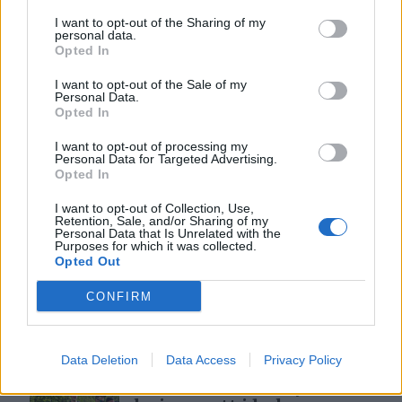
I want to opt-out of the Sharing of my
personal data.
Med spett og tau redder
Opted In
de gården
I want to opt-out of the Sale of my
5 dager siden
Personal Data.
Opted In
I want to opt-out of processing my
Bjørn felt i Gauldalen
Personal Data for Targeted Advertising.
Opted In
2 dager siden
I want to opt-out of Collection, Use,
Retention, Sale, and/or Sharing of my
Personal Data that Is Unrelated with the
Purposes for which it was collected.
Opted Out
MC-ulykke i
Havsjøveien
CONFIRM
7 dager siden
Data Deletion
Data Access
Privacy Policy
– Det var som å kjøre ti