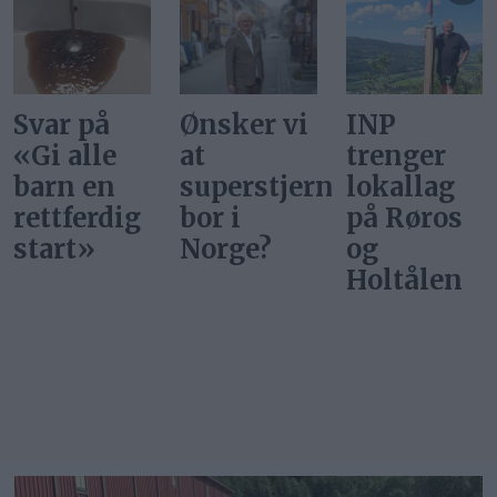
Ønsker vi
INP
Gi alle
at
trenger
barn en
superstjerner
lokallag
rettferdig
bor i
på Røros
start
Norge?
og
Holtålen