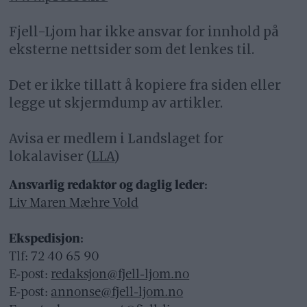
Fjell-Ljom har ikke ansvar for innhold på
eksterne nettsider som det lenkes til.
Det er ikke tillatt å kopiere fra siden eller
legge ut skjermdump av artikler.
Avisa er medlem i Landslaget for
lokalaviser (
LLA
)
Ansvarlig redaktør og daglig leder:
Liv Maren Mæhre Vold
Ekspedisjon:
Tlf: 72 40 65 90
E-post:
redaksjon@fjell-ljom.no
E-post:
annonse@fjell-ljom.no