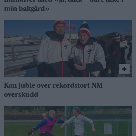
initiativer med «ja, takk – bare ikke i
min bakgård»
Kan juble over rekordstort NM-
overskudd