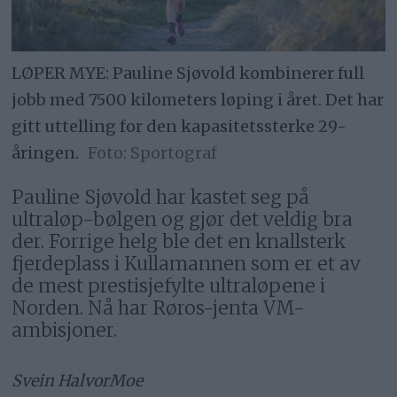
LØPER MYE: Pauline Sjøvold kombinerer full
jobb med 7500 kilometers løping i året. Det har
gitt uttelling for den kapasitetssterke 29-
åringen.
Sportograf
Pauline Sjøvold har kastet seg på
ultraløp-bølgen og gjør det veldig bra
der. Forrige helg ble det en knallsterk
fjerdeplass i Kullamannen som er et av
de mest prestisjefylte ultraløpene i
Norden. Nå har Røros-jenta VM-
ambisjoner.
Svein Halvor
Moe