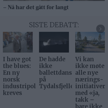
– Nå har det gått for langt
SISTE DEBATT:
De hadde
Vi kan
Svar på
ikke
ikke møte
«Gi alle
ballettdansere
alle nye
barn en
på
nærings­
rettferdig
itikk
Tydalsfjellet
initiativer
start»
med «ja,
takk –
bare ikke