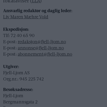
lokalaviser (
LLA
)
Ansvarlig redaktør og daglig leder:
Liv Maren Mæhre Vold
Ekspedisjon:
Tlf: 72 40 65 90
E-post:
redaksjon@fjell-ljom.no
E-post:
annonse@fjell-ljom.no
E-post:
abonnement@fjell-ljom.no
Utgiver:
Fjell-Ljom AS
Org.nr.: 945 225 742
Besøksadresse:
Fjell-Ljom
Bergmannsgata 2