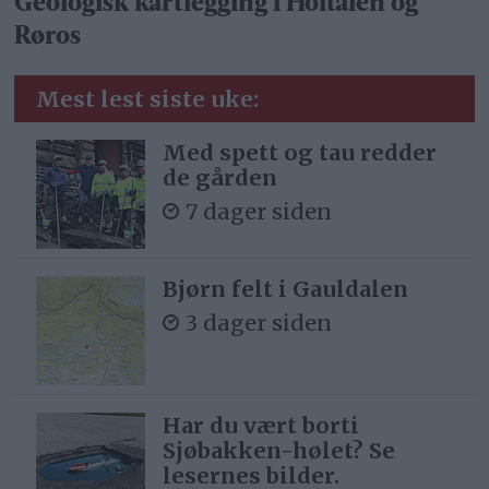
Geologisk kartlegging i Holtålen og
Røros
Mest lest siste uke:
Med spett og tau redder
de gården
7 dager siden
Bjørn felt i Gauldalen
3 dager siden
Har du vært borti
Sjøbakken-hølet? Se
lesernes bilder.