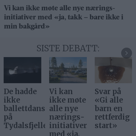
Vi kan ikke møte alle nye nærings­
initiativer med «ja, takk – bare ikke i
min bakgård»
SISTE DEBATT:
Vi kan
Svar på
Ønsker vi
ikke møte
«Gi alle
at
ere
alle nye
barn en
superstjer
nærings­
rettferdig
bor i
et
initiativer
start»
Norge?
med «ja,