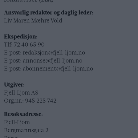
Ansvarlig redaktør og daglig leder:
Liv Maren Mæhre Vold
Ekspedisjon:
Tlf: 72 40 65 90
E-post:
redaksjon@fjell-ljom.no
E-post:
annonse@fjell-ljom.no
E-post:
abonnement@fjell-ljom.no
Utgiver:
Fjell-Ljom AS
Org.nr.: 945 225 742
Besøksadresse:
Fjell-Ljom
Bergmannsgata 2