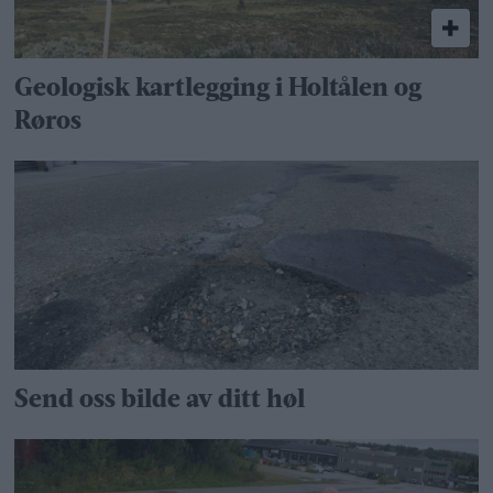
Geologisk kartlegging i Holtålen og
Røros
Send oss bilde av ditt høl