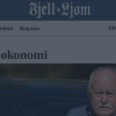
Debatt
Magasin
TIP
e økonomi