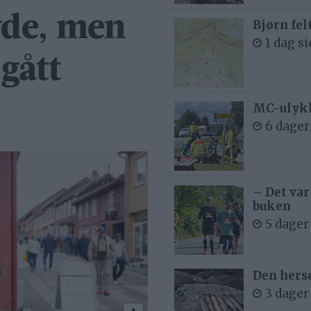
yde, men
Bjørn fel
1 dag s
gått
MC-ulykk
6 dager
– Det var
buken
5 dager
Den hers
3 dager