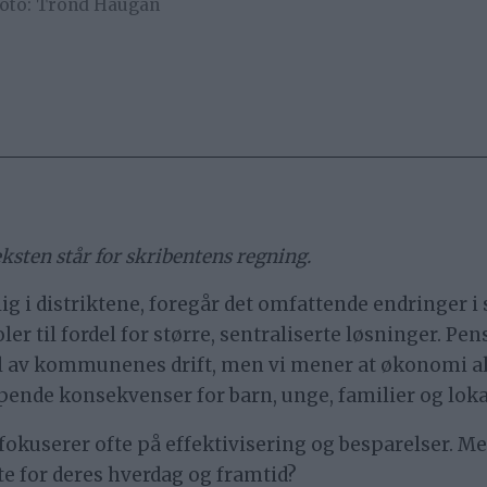
oto: Trond Haugan
eksten står for skribentens regning.
g i distriktene, foregår det omfattende endringer i
er til fordel for større, sentraliserte løsninger. Pen
l av kommunenes drift, men vi mener at økonomi al
ipende konsekvenser for barn, unge, familier og lo
okuserer ofte på effektivisering og besparelser. Me
e for deres hverdag og framtid?