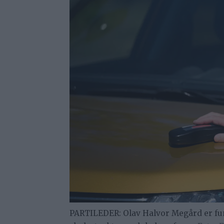
PARTILEDER: Olav Halvor Megård er fun