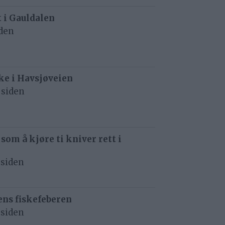
t i Gauldalen
iden
e i Havsjøveien
 siden
 som å kjøre ti kniver rett i
 siden
ens fiskefeberen
 siden