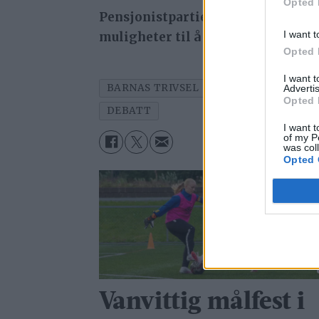
Opted 
Pensjonistpartiet er opptatt at de
I want t
muligheter til å lykkes.
Opted 
I want 
BARNAS TRIVSEL
SKOLESTRUKTUR
Advertis
Opted 
DEBATT
I want t
of my P
was col
Opted 
Vanvittig målfest i