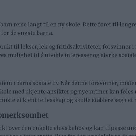
arn reise langt til en ny skole. Dette fører til len
 for de yngste barna.
ukt til lekser, lek og fritidsaktiviteter, forsvinner i
es mulighet til å utvikle interesser og styrke sosial
tein i barns sosiale liv. Når denne forsvinner, miste
skole med ukjente ansikter og nye rutiner kan føles 
iste et kjent fellesskap og skulle etablere seg i et 
oppmerksomhet
ikt over den enkelte elevs behov og kan tilpasse un