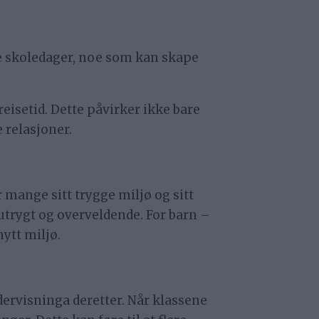
gre skoledager, noe som kan skape
 reisetid. Dette påvirker ikke bare
e relasjoner.
r mange sitt trygge miljø og sitt
utrygt og overveldende. For barn –
nytt miljø.
dervisninga deretter. Når klassene