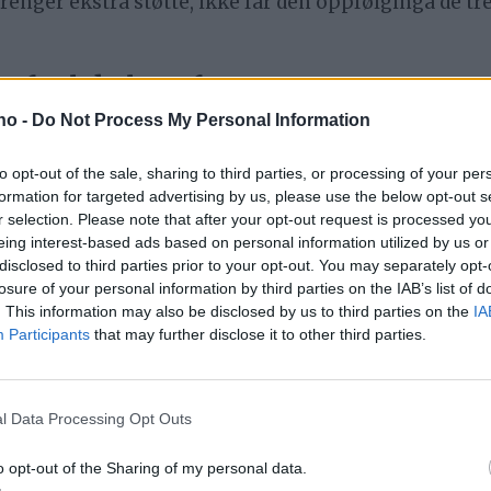
 trenger ekstra støtte, ikke får den oppfølginga de tre
r for lokalsamfunnet
.no -
Do Not Process My Personal Information
 grunnmuren i levende lokalsamfunn. Når en skole le
e barnefamilier flytter til bygdene, og nærmiljøet mi
to opt-out of the sale, sharing to third parties, or processing of your per
s bygdesamfunnene, og Norge risikerer å stå igjen me
formation for targeted advertising by us, please use the below opt-out s
r selection. Please note that after your opt-out request is processed y
eing interest-based ads based on personal information utilized by us or
disclosed to third parties prior to your opt-out. You may separately opt-
losure of your personal information by third parties on the IAB’s list of
. This information may also be disclosed by us to third parties on the
IA
inger om skolenedleggelser må ta hensyn til både m
Participants
that may further disclose it to other third parties.
ngsiktig og bærekraftig. Det handler ikke bare om 
ygge for framtida.
l Data Processing Opt Outs
kst med nærhet til skolen, venner og et støttende lo
nsekvensene for barnas trivsel og utvikling – og fo
o opt-out of the Sharing of my personal data.