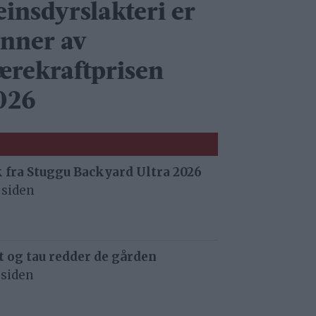
einsdyrslakteri er
inner av
ærekraftprisen
026
 fra Stuggu Backyard Ultra 2026
 siden
 og tau redder de gården
 siden