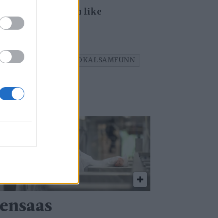
er og gir alle barn like
HALVOR MEGÅRD
LOKALSAMFUNN
tensaas