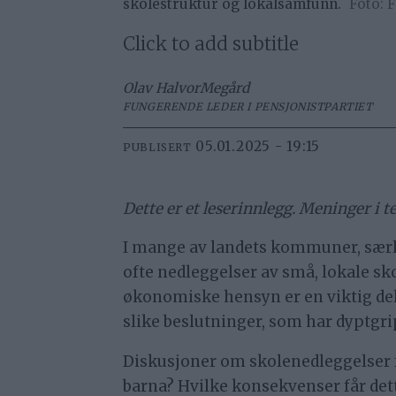
skolestruktur og lokalsamfunn.
F
Click to add subtitle
Olav Halvor
Megård
FUNGERENDE LEDER I PENSJONISTPARTIET
05.01.2025 - 19:15
PUBLISERT
Dette er et leserinnlegg. Meninger i t
I mange av landets kommuner, særli
ofte nedleggelser av små, lokale skol
økonomiske hensyn er en viktig de
slike beslutninger, som har dyptgr
Diskusjoner om skolenedleggelser f
barna? Hvilke konsekvenser får dett