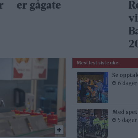
r
er gågate
R
v
B
2
Mest lest siste uke:
Se opptak
6 dager
Med spett
5 dager