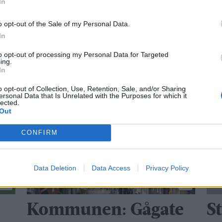
In
t må søkes etter løsninger som sikrer levende bygd
o opt-out of the Sale of my Personal Data.
In
to opt-out of processing my Personal Data for Targeted
SKOLENEDLEGGELSER
PENSJONISTPARTIET
OLAV 
ing.
In
o opt-out of Collection, Use, Retention, Sale, and/or Sharing
ersonal Data that Is Unrelated with the Purposes for which it
lected.
Out
CONFIRM
Data Deletion
Data Access
Privacy Policy
Kommunen: Gågate
S