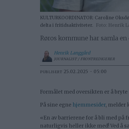
KULTURKOORDINATOR: Caroline Oksdøl Sø
delta i fritidsaktiviteter.
Henrik L
Røros kommune har samla en ove
Henrik
Langgård
JOURNALIST / FRONTREDIGERER
25.02.2025 - 05:00
PUBLISERT
Formålet med oversikten er å bryte n
På sine egne
hjemmesider
, melde
«En av barrierene for å bli med på 
naturligvis heller ikke med! Ved å 