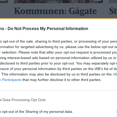
Kommunen: Gågate
S
r
er gågate
R
.no -
Do Not Process My Personal Information
v
to opt-out of the sale, sharing to third parties, or processing of your per
B
formation for targeted advertising by us, please use the below opt-out s
r selection. Please note that after your opt-out request is processed y
2
eing interest-based ads based on personal information utilized by us or
disclosed to third parties prior to your opt-out. You may separately opt-
losure of your personal information by third parties on the IAB’s list of
Mest lest siste uke:
. This information may also be disclosed by us to third parties on the
IA
Participants
that may further disclose it to other third parties.
Se opptak
6 dager
l Data Processing Opt Outs
o opt-out of the Sharing of my personal data.
Med spett