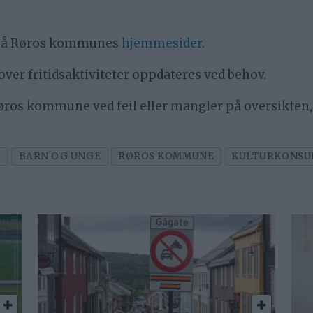
s på Røros kommunes
hjemmesider.
ver fritidsaktiviteter oppdateres ved behov.
 Røros kommune ved feil eller mangler på oversikte
R
BARN OG UNGE
RØROS KOMMUNE
KULTURKONSU