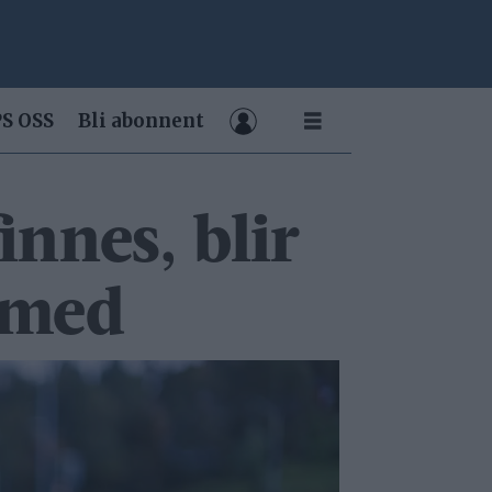
S OSS
Bli abonnent
innes, blir
e med