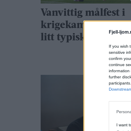
Vanvittig målfest i
krigekamp: – Det e
Fjell-ljom
litt typisk oss
If you wish 
sensitive in
confirm you
continue se
information 
further disc
participants
Downstream 
Persona
I want t