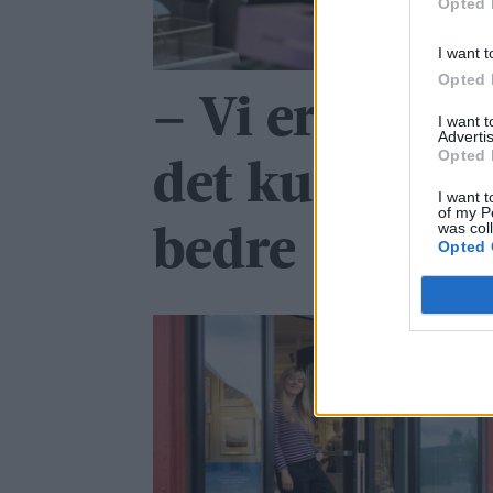
Opted 
I want t
Opted 
– Vi er fornø
I want 
Advertis
Opted 
det kunne ha 
I want t
of my P
was col
bedre
Opted 