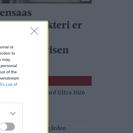
tensaas
einsdyrslakteri er
inner av
sonal or
ærekraftprisen
ection to
ou may
026
 personal
out of the
 downstream
B’s List of
 fra Stuggu Backyard Ultra 2026
 siden
 og tau redder de gården