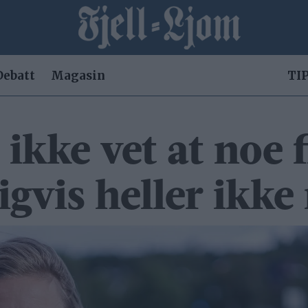
Debatt
Magasin
TIP
ikke vet at noe f
g­vis heller ikk