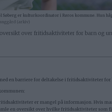
berg er kulturkoordinator i Røros kommune. Hun håper 
anggård (arkiv)
rsikt over fritidsaktiviteter for barn og un
ed en barriere for deltakelse i fritidsaktiviteter fo
r kommunen:
fritidsaktiviteter er mangel på informasjon. Hvis man
samle en oversikt over hvilke fritidsaktiviteter som