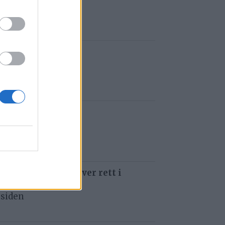
 siden
t i Gauldalen
iden
e i Havsjøveien
 siden
 som å kjøre ti kniver rett i
 siden