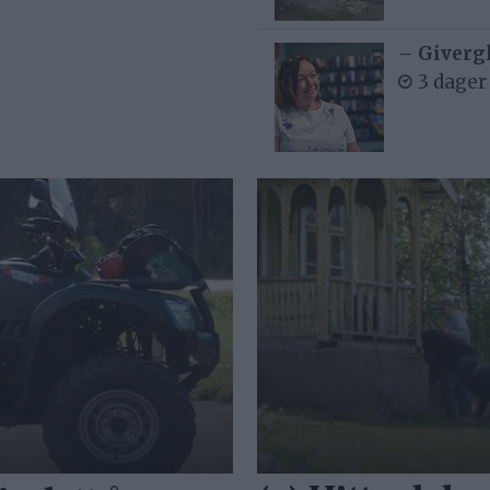
– Givergl
3 dager