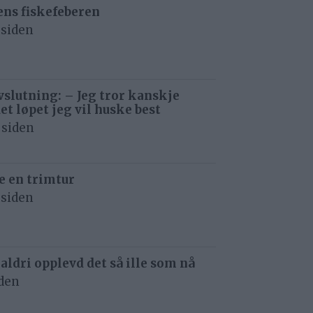
ens fiskefeberen
 siden
avslutning: – Jeg tror kanskje
det løpet jeg vil huske best
 siden
e en trimtur
 siden
 aldri opplevd det så ille som nå
iden