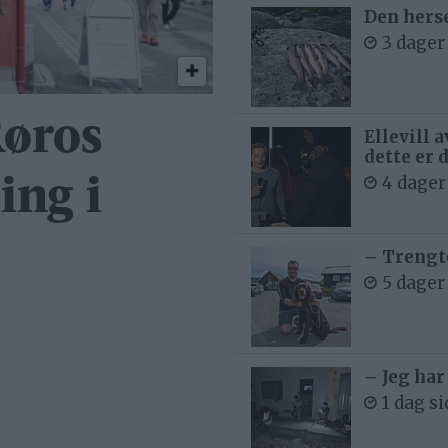
Den hers
3 dager
Røros
Ellevill 
dette er 
4 dager
ing i
– Trengt
5 dager
– Jeg har
1 dag s