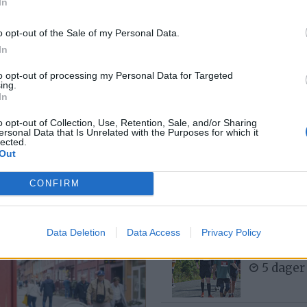
In
5 dager
o opt-out of the Sale of my Personal Data.
In
yde, men
Bjørn fel
to opt-out of processing my Personal Data for Targeted
ing.
1 dag s
In
gått
o opt-out of Collection, Use, Retention, Sale, and/or Sharing
ersonal Data that Is Unrelated with the Purposes for which it
lected.
MC-ulykk
Out
6 dager
CONFIRM
Data Deletion
Data Access
Privacy Policy
– Det var
buken
5 dager