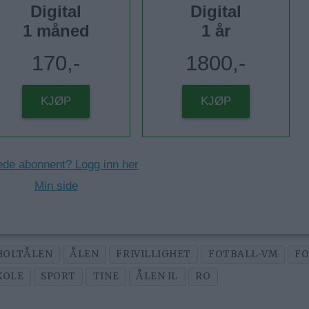
Digital
Digital
1 måned
1 år
170,-
1800,-
KJØP
KJØP
ede abonnent? Logg inn her
Min side
HOLTÅLEN
ÅLEN
FRIVILLIGHET
FOTBALL-VM
F
KOLE
SPORT
TINE
ÅLEN IL
RO