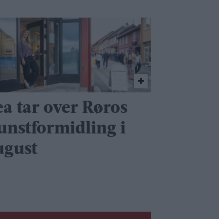
ea tar over Røros
unstformidling i
ugust