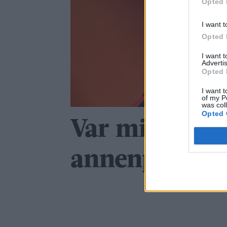
Opted 
I want t
Opted 
I want 
Advertis
Opted 
I want t
of my P
was col
Opted 
Var millimet
annenplass