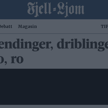
Debatt
Magasin
TIP
endinger, dribling
o, ro