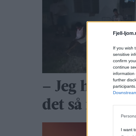
Fjell-ljom
If you wish 
sensitive in
confirm you
continue se
information 
further disc
– Jeg har ald
participants
Downstream 
det så ille so
Persona
I want t