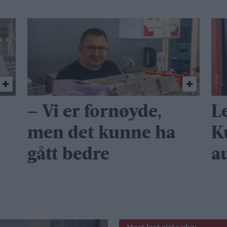
– Vi er fornøyde,
L
men det kunne ha
K
gått bedre
a