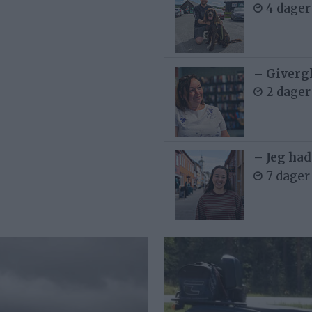
4 dager
– Givergl
2 dager
– Jeg had
7 dager