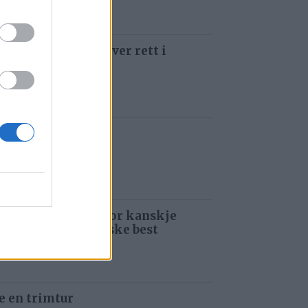
 som å kjøre ti kniver rett i
 siden
ens fiskefeberen
 siden
avslutning: – Jeg tror kanskje
det løpet jeg vil huske best
 siden
e en trimtur