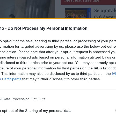
Mest lest siste uke:
Se opptak
6 dager
.no -
Do Not Process My Personal Information
to opt-out of the sale, sharing to third parties, or processing of your per
Med spett
formation for targeted advertising by us, please use the below opt-out s
4 dager
r selection. Please note that after your opt-out request is processed y
eing interest-based ads based on personal information utilized by us or
disclosed to third parties prior to your opt-out. You may separately opt-
losure of your personal information by third parties on the IAB’s list of
ri opplevd
Bjørn fel
. This information may also be disclosed by us to third parties on the
IA
21 time
Participants
that may further disclose it to other third parties.
m nå
l Data Processing Opt Outs
MC-ulykk
5 dager
o opt-out of the Sharing of my personal data.