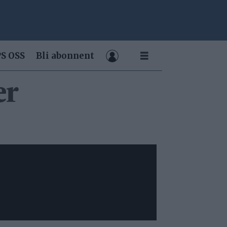
S OSS
Bli abonnent
er