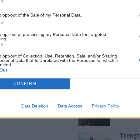
In
o opt-out of the Sale of my Personal Data.
– Det var
In
buken
to opt-out of processing my Personal Data for Targeted
4 dager
ing.
In
o opt-out of Collection, Use, Retention, Sale, and/or Sharing
Den hers
ersonal Data that Is Unrelated with the Purposes for which it
lected.
2 dager
Out
er unna
CONFIRM
Ellevill 
dette er 
Data Deletion
Data Access
Privacy Policy
3 dager
– Trengt