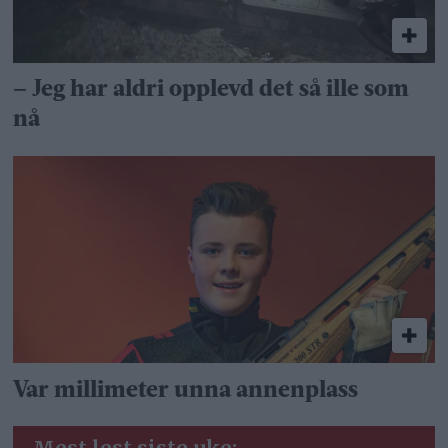
– Jeg har aldri opplevd det så ille som
nå
Var millimeter unna annenplass
Mest lest siste uke: