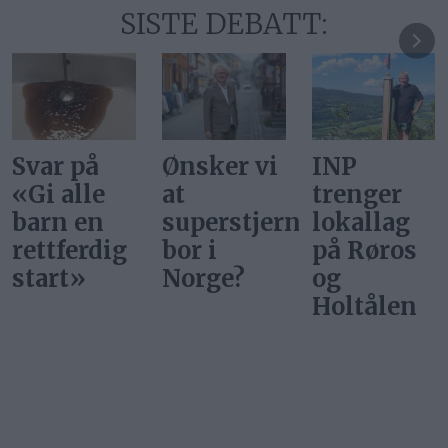
SISTE DEBATT:
Ønsker vi
INP
Gi alle
at
trenger
barn en
superstjerner
lokallag
rettferdig
bor i
på Røros
start
Norge?
og
Holtålen