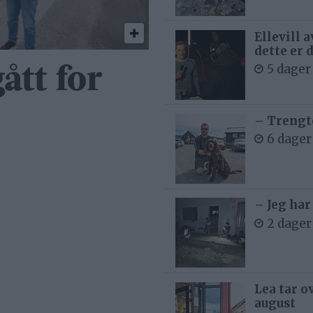
Ellevill 
dette er 
5 dager
ått for
– Trengt
6 dager
– Jeg har
2 dager
Lea tar o
august