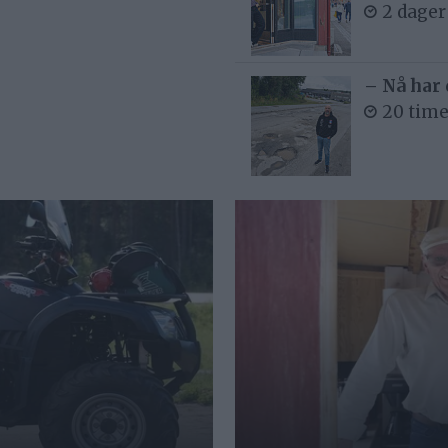
2 dager
– Nå har 
20 time