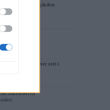
 og tau redder de gården
 siden
t i Gauldalen
 siden
 som å kjøre ti kniver rett i
 siden
ens fiskefeberen
 siden