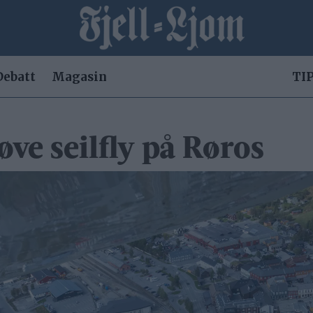
Debatt
Magasin
TIP
øve seilfly på Røros