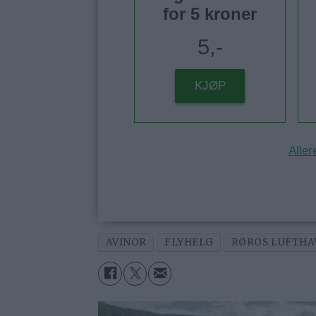
for 5 kroner
5,-
KJØP
Aller
AVINOR
FLYHELG
RØROS LUFTHA