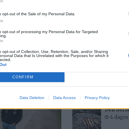
In
Med spett
6 dager
o opt-out of the Sale of my Personal Data.
In
to opt-out of processing my Personal Data for Targeted
ing.
 av ditt
Bjørn fel
In
3 dager
o opt-out of Collection, Use, Retention, Sale, and/or Sharing
ersonal Data that Is Unrelated with the Purposes for which it
lected.
Out
– Det var
CONFIRM
buken
6 dager
Data Deletion
Data Access
Privacy Policy
Den hers
4 dager