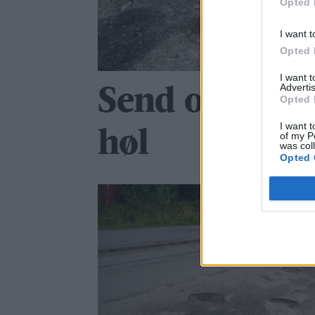
Opted 
I want t
Opted 
I want 
Advertis
Send oss bilde
Opted 
I want t
høl
of my P
was col
Opted 