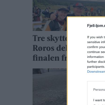
Fjell-ljom
Tre skyttere fra
If you wish 
sensitive in
Røros deltok i
confirm you
continue se
finalen fredag
information 
further disc
participants
Downstream 
Persona
I want t