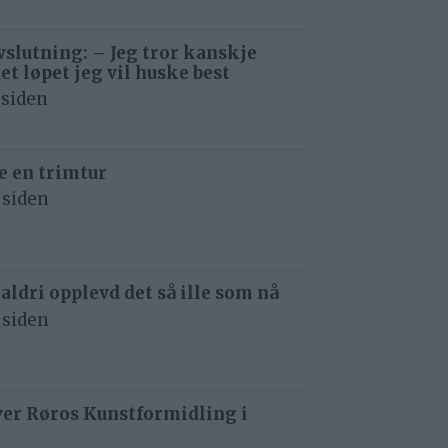
avslutning: – Jeg tror kanskje
det løpet jeg vil huske best
 siden
e en trimtur
 siden
 aldri opplevd det så ille som nå
 siden
ver Røros Kunstformidling i