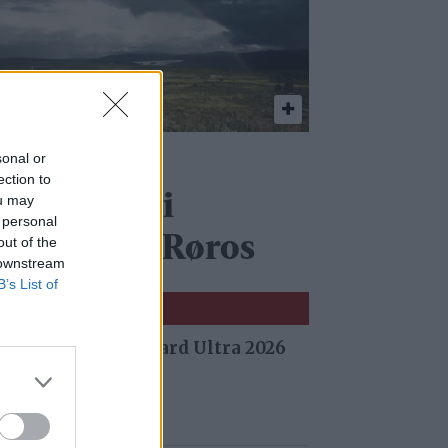
eologisk
sonal or
ection to
artlegging i
ou may
 personal
oltålen og Røros
out of the
 downstream
B’s List of
 fra Stuggu Backyard Ultra 2026
 siden