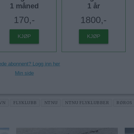
1 måned
1 år
170,-
1800,-
KJØP
KJØP
ede abonnent? Logg inn her
Min side
VN
FLYKLUBB
NTNU
NTNU FLYKLUBBER
RØROS