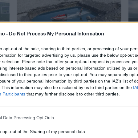
.no -
Do Not Process My Personal Information
Har du vært borti
G
to opt-out of the sale, sharing to third parties, or processing of your per
formation for targeted advertising by us, please use the below opt-out s
Sjøbakken-hølet? Se
k
r selection. Please note that after your opt-out request is processed y
eing interest-based ads based on personal information utilized by us or
lesernes bilder.
H
disclosed to third parties prior to your opt-out. You may separately opt-
losure of your personal information by third parties on the IAB’s list of
. This information may also be disclosed by us to third parties on the
IA
Participants
that may further disclose it to other third parties.
Mest lest siste uke:
Se opptak
8 dager
l Data Processing Opt Outs
o opt-out of the Sharing of my personal data.