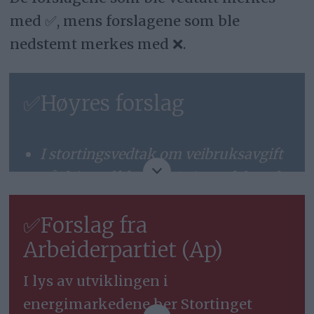
med ✅, mens forslagene som ble
nedstemt merkes med ❌.
✅Høyres forslag
I stortingsvedtak om veibruksavgift
på drivstoff for 2026 gjøres følgende
endringer fra 1. april eller dersom
✅Forslag fra
strengt nødvendig fra den tid
Arbeiderpartiet (Ap)
regjeringen bestemmer, men ikke
senere enn 1. mai, til 1. september
I lys av utviklingen i
2026:
energimarkedene ber Stortinget