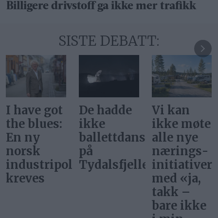
Billigere drivstoff ga ikke mer trafikk
SISTE DEBATT:
De hadde
Vi kan
Svar på
ikke
ikke møte
«Gi alle
ballettdansere
alle nye
barn en
på
nærings­
rettferdig
itikk
Tydalsfjellet
initiativer
start»
med «ja,
takk –
bare ikke