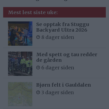
stortingsvedtak om CO2-avgift på
Mest lest siste uke:
mineralske produkter for 2026
følgende endringer:
Se opptak fra Stuggu
Backyard Ultra 2026
Autodiesel: kr 3,09 per liter.
8 dager siden
For: Sp, FrP, H, KrF
Med spett og tau redder
Mot: Ap, SV, R, MDG, V
de gården
6 dager siden
✅Forslag 7:
Fra 1. april eller dersom strengt
nødvendig fra den tid regjeringen
Bjørn felt i Gauldalen
bestemmer, men ikke senere enn 1.
3 dager siden
mai, til 1. september gjøres i
stortingsvedtak om CO2-avgift på