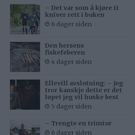
– Det var som å kjøre ti
mineralske produkter for 2026
kniver rett i buken
følgende endringer:
6 dager siden
Anleggsdiesel: kr 1,92 per liter.
Den hersens
For: Sp, FrP, H, KrF
fiskefeberen
Mot: Ap, SV, R, MDG, V
4 dager siden
✅Forslag 8:
Ellevill avslutning: – Jeg
Fra 1. april eller dersom strengt
tror kanskje dette er det
nødvendig fra den tid regjeringen
løpet jeg vil huske best
bestemmer, men ikke senere enn 1.
5 dager siden
mai, til 1. september gjøres i
– Trengte en trimtur
stortingsvedtak om CO2-avgift på
6 dager siden