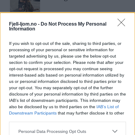
mineralske produkter for 2026
følgende endringer:
Fjell-ljom.no -
Do Not Process My Personal
– Jeg har aldri opplevd
Innenriks sjøfart: kr 3,17 per liter.
Information
det så ille som nå
2 dager siden
For: Sp, FrP, H, KrF
If you wish to opt-out of the sale, sharing to third parties, or
processing of your personal or sensitive information for
Mot: Ap, SV, R, MDG, V
targeted advertising by us, please use the below opt-out
Lea tar over Røros
section to confirm your selection. Please note that after your
✅Forslag 9:
opt-out request is processed you may continue seeing
Kunstformidling i
interest-based ads based on personal information utilized by
august
I statsbudsjettet for 2026 gjøres
us or personal information disclosed to third parties prior to
2 dager siden
følgende endringer:
your opt-out. You may separately opt-out of the further
disclosure of your personal information by third parties on the
IAB’s list of downstream participants. This information may
– Nå har det gått for
Miljøavgift på mineralske produkter
also be disclosed by us to third parties on the
IAB’s List of
langt
mv. CO2-avgift, reduseres med 3 mrd.
Downstream Participants
that may further disclose it to other
20 timer siden
third parties.
kroner, fra 19,532 mrd til 16,532 mrd.
Personal Data Processing Opt Outs