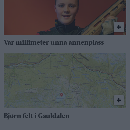
Var millimeter unna annenplass
Bjørn felt i Gauldalen