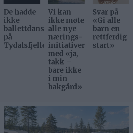
Vi kan
Svar på
Ønsker vi
ikke møte
«Gi alle
at
ere
alle nye
barn en
superstjer
nærings­
rettferdig
bor i
et
initiativer
start»
Norge?
med «ja,
takk –
bare ikke
i min
bakgård»