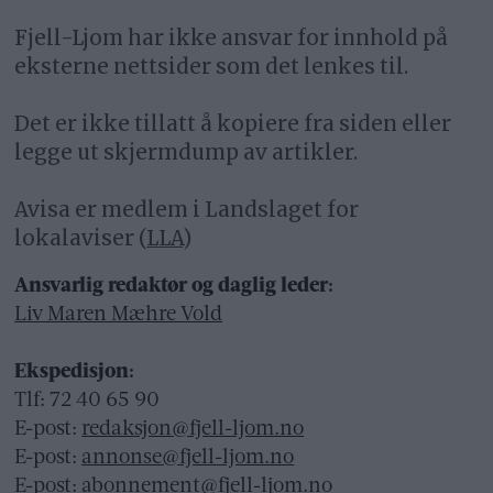
Fjell-Ljom har ikke ansvar for innhold på
eksterne nettsider som det lenkes til.
Det er ikke tillatt å kopiere fra siden eller
legge ut skjermdump av artikler.
Avisa er medlem i Landslaget for
lokalaviser (
LLA
)
Ansvarlig redaktør og daglig leder:
Liv Maren Mæhre Vold
Ekspedisjon:
Tlf: 72 40 65 90
E-post:
redaksjon@fjell-ljom.no
E-post:
annonse@fjell-ljom.no
E-post:
abonnement@fjell-ljom.no