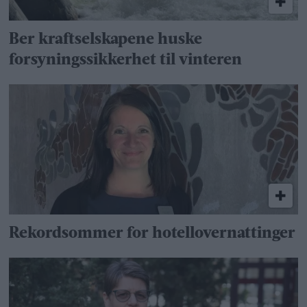
Ber kraftselskapene huske
forsyningssikkerhet til vinteren
Rekordsommer for hotellovernattinger