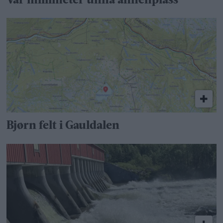
Var millimeter unna annenplass
Bjørn felt i Gauldalen