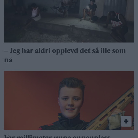
– Jeg har aldri opplevd det så ille som
nå