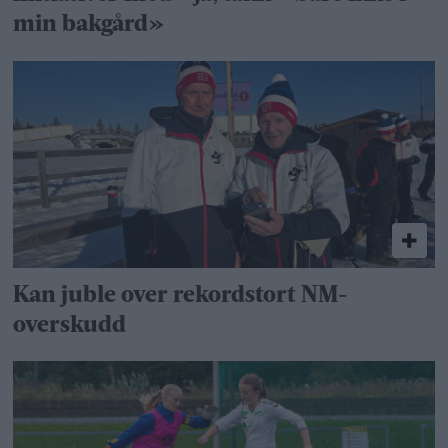
min bakgård»
Kan juble over rekordstort NM-
overskudd