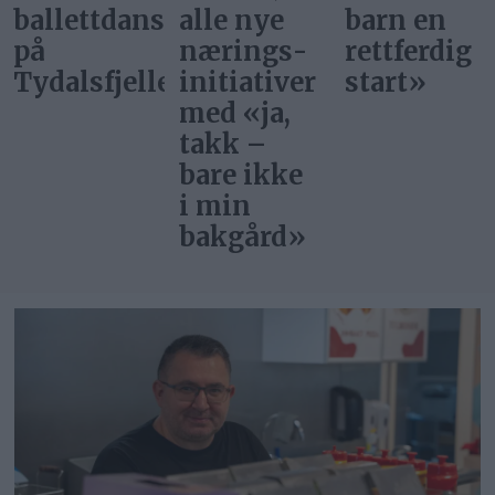
ere
alle nye
barn en
superstjer
nærings­
rettferdig
bor i
et
initiativer
start»
Norge?
med «ja,
takk –
bare ikke
i min
bakgård»