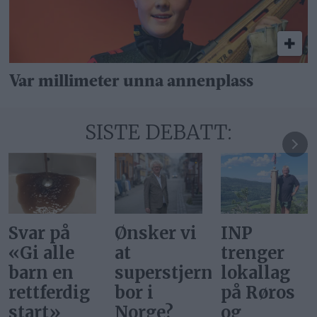
Var millimeter unna annenplass
SISTE DEBATT:
Ønsker vi
INP
Gi alle
at
trenger
barn en
superstjerner
lokallag
rettferdig
bor i
på Røros
start
Norge?
og