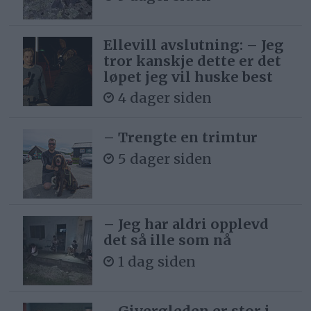
Ellevill avslutning: – Jeg
tror kanskje dette er det
løpet jeg vil huske best
4 dager siden
– Trengte en trimtur
5 dager siden
– Jeg har aldri opplevd
det så ille som nå
1 dag siden
– Givergleden er stor i