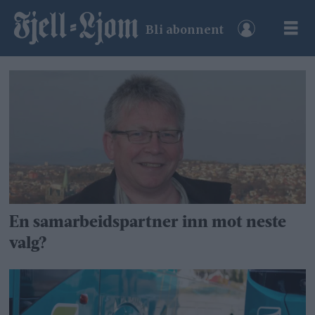
Bli abonnent
Tag:
svein
otto
nilsen
En samarbeidspartner inn mot neste
valg?