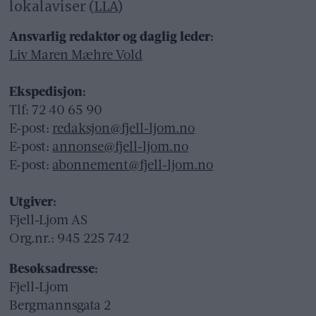
lokalaviser (
LLA
)
Ansvarlig redaktør og daglig leder:
Liv Maren Mæhre Vold
Ekspedisjon:
Tlf: 72 40 65 90
E-post:
redaksjon@fjell-ljom.no
E-post:
annonse@fjell-ljom.no
E-post:
abonnement@fjell-ljom.no
Utgiver:
Fjell-Ljom AS
Org.nr.: 945 225 742
Besøksadresse:
Fjell-Ljom
Bergmannsgata 2