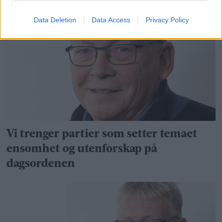
Livsgledehjem?
Data Deletion
Data Access
Privacy Policy
Vi trenger partier som setter temaet
ensomhet og utenforskap på
dagsordenen