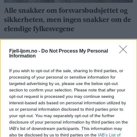
Alle snakker om forsvarsbudsjettet og
sikkerheten, men ingen snakker om de
elendige fylkesvegene
Fjell-ljom.no -
Do Not Process My Personal
Information
If you wish to opt-out of the sale, sharing to third parties, or
processing of your personal or sensitive information for
targeted advertising by us, please use the below opt-out
section to confirm your selection. Please note that after your
opt-out request is processed you may continue seeing
interest-based ads based on personal information utilized by
Refusjon til kiropraktorbehandling må
us or personal information disclosed to third parties prior to
komme tilbake
your opt-out. You may separately opt-out of the further
disclosure of your personal information by third parties on the
IAB’s list of downstream participants. This information may
also be disclosed by us to third parties on the
IAB’s List of