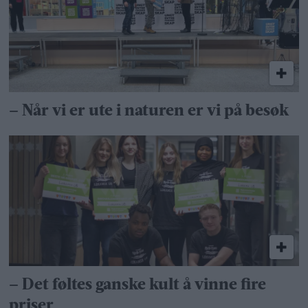
– Når vi er ute i naturen er vi på besøk
– Det føltes ganske kult å vinne fire
priser