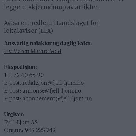
legge ut skjermdump av artikler.
Avisa er medlem i Landslaget for
lokalaviser (
LLA
)
Ansvarlig redaktør og daglig leder:
Liv Maren Mæhre Vold
Ekspedisjon:
Tlf: 72 40 65 90
E-post:
redaksjon@fjell-ljom.no
E-post:
annonse@fjell-ljom.no
E-post:
abonnement@fjell-ljom.no
Utgiver:
Fjell-Ljom AS
Org.nr.: 945 225 742