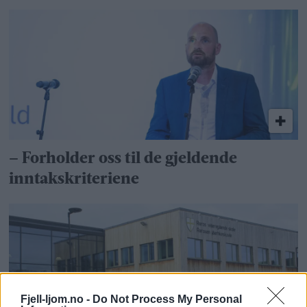
– Forholder oss til de gjeldende
inntakskriteriene
Fjell-ljom.no -
Do Not Process My Personal