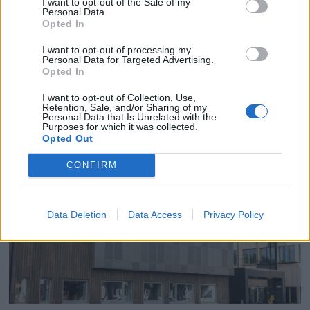
I want to opt-out of the Sale of my
Personal Data.
Opted In
I want to opt-out of processing my
Personal Data for Targeted Advertising.
Opted In
I want to opt-out of Collection, Use,
Retention, Sale, and/or Sharing of my
Personal Data that Is Unrelated with the
– Vi har i flere tiår jobba med likeverd i
Purposes for which it was collected.
Opted Out
organisasjonen
CONFIRM
Data Deletion
Data Access
Privacy Policy