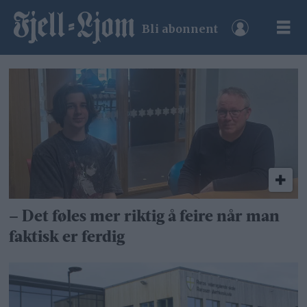
Bli abonnent
Tag:
røros
vgs
– Det føles mer riktig å feire når man
faktisk er ferdig