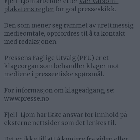
Fjell-Ljom arbeider etter
Vær Varsom-
plakatens regler
for god presseskikk.
Den som mener seg rammet av urettmessig
medieomtale, oppfordres til å ta kontakt
med redaksjonen.
Pressens Faglige Utvalg (PFU) er et
klageorgan som behandler klager mot
mediene i presseetiske spørsmål.
For informasjon om klageadgang, se:
www.presse.no
Fjell-Ljom har ikke ansvar for innhold på
eksterne nettsider som det lenkes til.
Det er ikke tillatt å kopiere fra siden eller