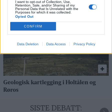
I want to opt-out of Collection, Use,
Retention, Sale, and/or Sharing of my
Personal Data that Is Unrelated with the
Har du vært borti Sjøbakken-hølet? Se
Purposes for which it was collected.
Opted Out
lesernes bilder.
CONFIRM
Data Deletion
Data Access
Privacy Policy
Geologisk kartlegging i Holtålen og
Røros
SISTE DEBATT: