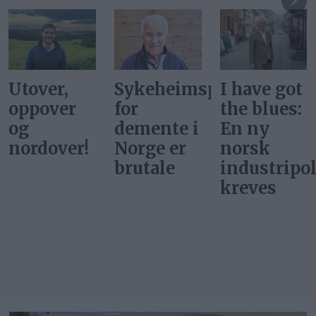
Utover,
Sykeheimsprisene
I have got
oppover
for
the blues:
og
demente i
En ny
nordover!
Norge er
norsk
brutale
industripol
kreves