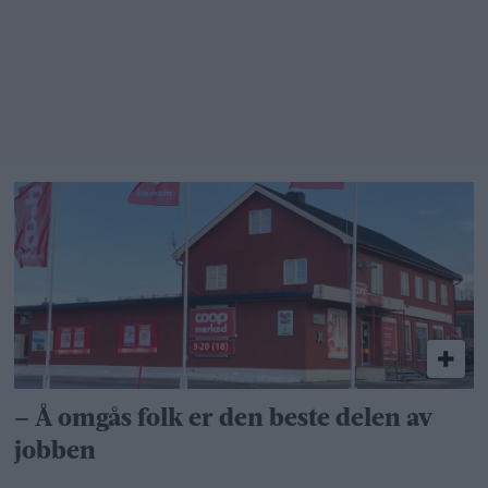
takk –
bare ikke
i min
bakgård»
– Å omgås folk er den beste delen av
jobben