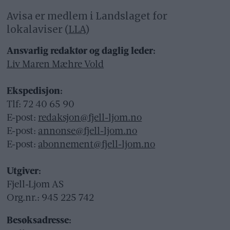
Avisa er medlem i Landslaget for
lokalaviser (
LLA
)
Ansvarlig redaktør og daglig leder:
Liv Maren Mæhre Vold
Ekspedisjon:
Tlf: 72 40 65 90
E-post:
redaksjon@fjell-ljom.no
E-post:
annonse@fjell-ljom.no
E-post:
abonnement@fjell-ljom.no
Utgiver:
Fjell-Ljom AS
Org.nr.: 945 225 742
Besøksadresse: