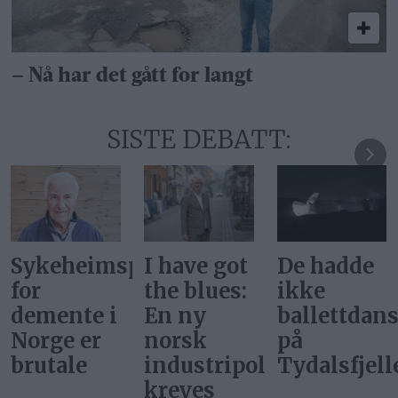
– Nå har det gått for langt
SISTE DEBATT:
De hadde
Vi kan
Svar på
ikke
ikke møte
«Gi alle
ballettdansere
alle nye
barn en
på
nærings­
rettferdig
itikk
Tydalsfjellet
initiativer
start»
med «ja,