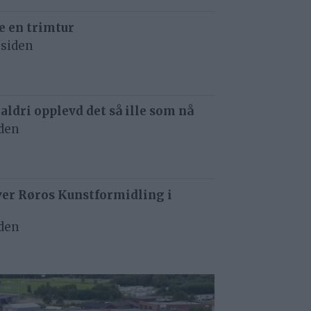
e en trimtur
 siden
 aldri opplevd det så ille som nå
iden
ver Røros Kunstformidling i
iden