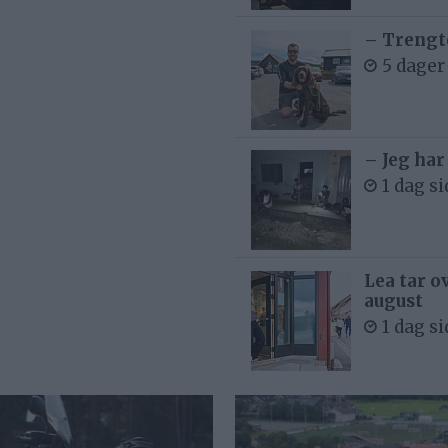
– Trengt
5 dager
– Jeg har
1 dag s
Lea tar o
august
1 dag s