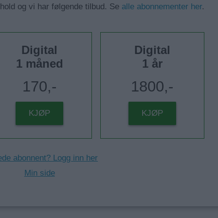
nhold og vi har følgende tilbud. Se
alle abonnementer her
.
Digital
Digital
1 måned
1 år
170,-
1800,-
KJØP
KJØP
ede abonnent? Logg inn her
Min side