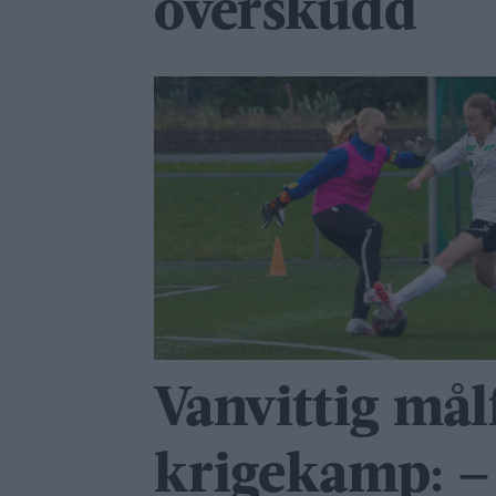
overskudd
Vanvittig målf
krigekamp: –