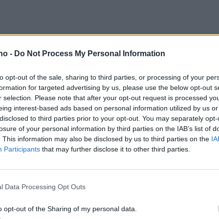
.no -
Do Not Process My Personal Information
to opt-out of the sale, sharing to third parties, or processing of your per
formation for targeted advertising by us, please use the below opt-out s
r selection. Please note that after your opt-out request is processed y
eing interest-based ads based on personal information utilized by us or
disclosed to third parties prior to your opt-out. You may separately opt-
losure of your personal information by third parties on the IAB’s list of
Billigere drivstoff ga
V
. This information may also be disclosed by us to third parties on the
IA
Participants
that may further disclose it to other third parties.
ikke mer trafikk
n
in
l Data Processing Opt Outs
ta
o opt-out of the Sharing of my personal data.
m