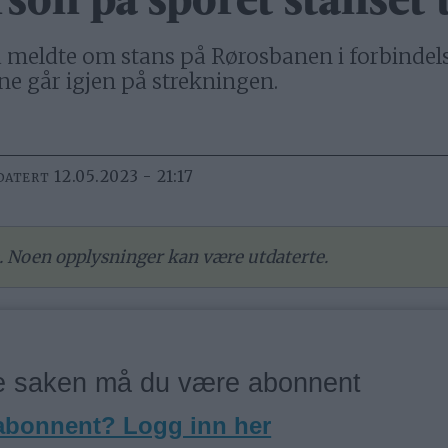
son på sporet stanset 
veld meldte om stans på Rørosbanen i forbinde
ne går igjen på strekningen.
12.05.2023 - 21:17
DATERT
re. Noen opplysninger kan være utdaterte.
ne saken må du være abonnent
 abonnent? Logg inn her