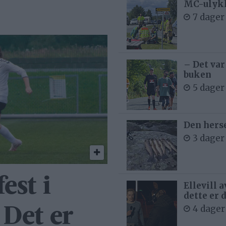
MC-ulykk
7 dager
– Det var
buken
5 dager
Den hers
3 dager
est i
Ellevill 
dette er 
4 dager
 Det er