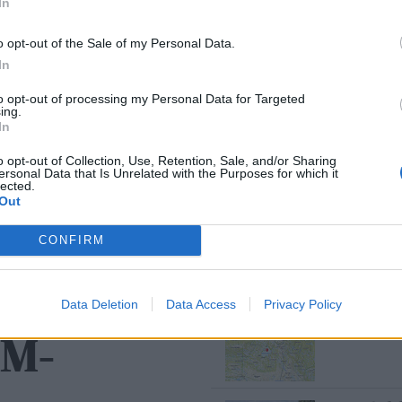
In
o opt-out of the Sale of my Personal Data.
Mest lest siste uke:
In
Se opptak
to opt-out of processing my Personal Data for Targeted
7 dager
ing.
In
o opt-out of Collection, Use, Retention, Sale, and/or Sharing
ersonal Data that Is Unrelated with the Purposes for which it
lected.
Med spett
Out
5 dager
CONFIRM
r
Bjørn fel
Data Deletion
Data Access
Privacy Policy
2 dager
NM-