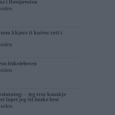
e i Havsjøveien
 siden
 som å kjøre ti kniver rett i
 siden
ens fiskefeberen
 siden
avslutning: – Jeg tror kanskje
det løpet jeg vil huske best
 siden