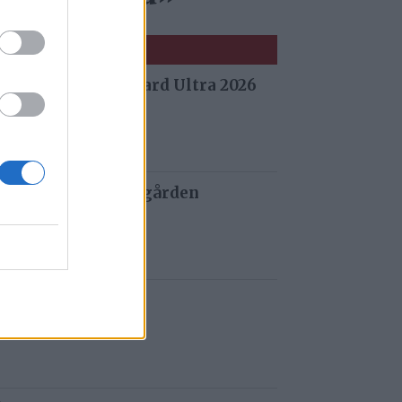
 fra Stuggu Backyard Ultra 2026
 siden
 og tau redder de gården
 siden
t i Gauldalen
 siden