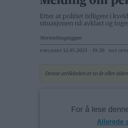
Melding om per
Etter at politiet tidligere i k
situasjonen nå avklart og toge
Morten
Haugseggen
12.05.2023 - 19:20
PUBLISERT
SIST OPP
Denne artikkelen er to år eller eld
For å lese den
Allerede