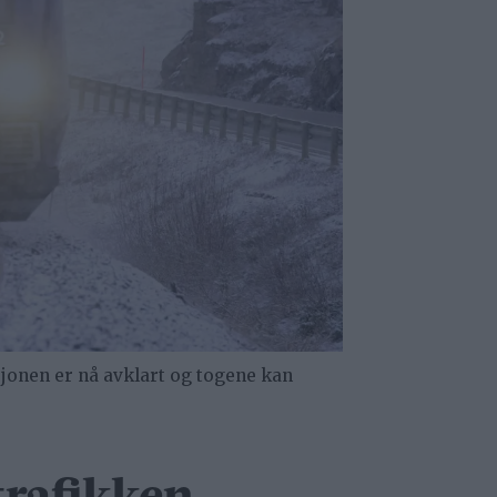
jonen er nå avklart og togene kan