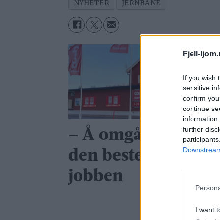
NYHETER
JERNBANE
Fjell-ljom
If you wish 
sensitive in
confirm you
continue se
information 
further disc
– Å omgås folk er
participants
Downstream 
den beste delen av
jobben
Persona
I want t