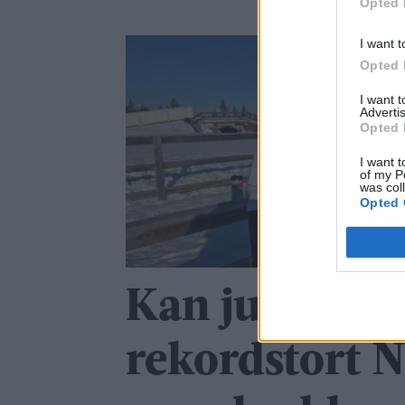
Opted 
I want t
Opted 
I want 
Advertis
Opted 
I want t
of my P
was col
Opted 
Kan juble ove
rekordstort 