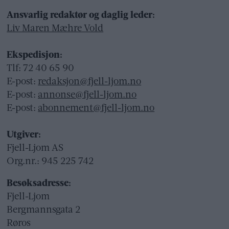
Ansvarlig redaktør og daglig leder:
Liv Maren Mæhre Vold
Ekspedisjon:
Tlf: 72 40 65 90
E-post:
redaksjon@fjell-ljom.no
E-post:
annonse@fjell-ljom.no
E-post:
abonnement@fjell-ljom.no
Utgiver:
Fjell-Ljom AS
Org.nr.: 945 225 742
Besøksadresse:
Fjell-Ljom
Bergmannsgata 2
Røros