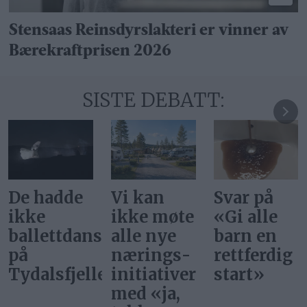
Stensaas Reinsdyrslakteri er vinner av
Bærekraftprisen 2026
SISTE DEBATT:
Vi kan
Svar på
Ønsker vi
ikke møte
«Gi alle
at
ere
alle nye
barn en
superstjer
nærings­
rettferdig
bor i
et
initiativer
start»
Norge?
med «ja,