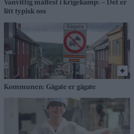
Vanvittig målfest i krigekamp: – Det er
litt typisk oss
Kommunen: Gågate er gågate