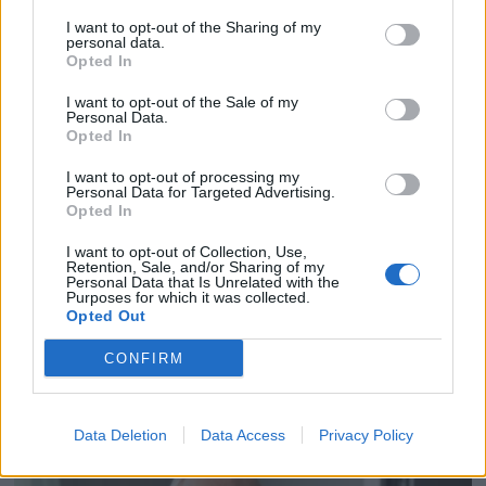
– Nå har det gått for
I want to opt-out of the Sharing of my
personal data.
langt
Opted In
1 dag siden
I want to opt-out of the Sale of my
Personal Data.
Opted In
Lea tar over Røros
I want to opt-out of processing my
Kunstformidling i
Personal Data for Targeted Advertising.
august
Opted In
3 dager siden
I want to opt-out of Collection, Use,
Retention, Sale, and/or Sharing of my
Personal Data that Is Unrelated with the
Purposes for which it was collected.
– Vi er fornøyde, men
Opted Out
det kunne ha gått bedre
CONFIRM
2 dager siden
Data Deletion
Data Access
Privacy Policy