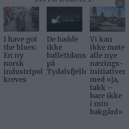
De hadde
Vi kan
Svar på
ikke
ikke møte
«Gi alle
ballettdansere
alle nye
barn en
på
nærings­
rettferdig
itikk
Tydalsfjellet
initiativer
start»
med «ja,
takk –
bare ikke
i min
bakgård»