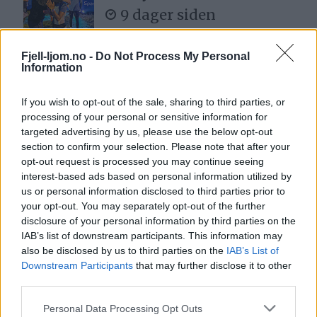
9 dager siden
Fjell-ljom.no -
Do Not Process My Personal
Den hersens
Information
fiskefeberen
5 dager siden
If you wish to opt-out of the sale, sharing to third parties, or
processing of your personal or sensitive information for
targeted advertising by us, please use the below opt-out
section to confirm your selection. Please note that after your
Ellevill avslutning: – Jeg
opt-out request is processed you may continue seeing
tror kanskje dette er det
interest-based ads based on personal information utilized by
løpet jeg vil huske best
us or personal information disclosed to third parties prior to
6 dager siden
your opt-out. You may separately opt-out of the further
disclosure of your personal information by third parties on the
IAB’s list of downstream participants. This information may
– Jeg har aldri opplevd
also be disclosed by us to third parties on the
IAB’s List of
det så ille som nå
Downstream Participants
that may further disclose it to other
third parties.
3 dager siden
Personal Data Processing Opt Outs