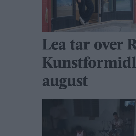
Lea tar over 
Kunstformidl
august