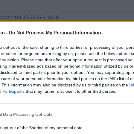
08.05.2025 - 14:38
DATERT
.no -
Do Not Process My Personal Information
to opt-out of the sale, sharing to third parties, or processing of your per
formation for targeted advertising by us, please use the below opt-out s
ne saken må du være abonnent
r selection. Please note that after your opt-out request is processed y
eing interest-based ads based on personal information utilized by us or
 abonnent? Logg inn her
disclosed to third parties prior to your opt-out. You may separately opt-
losure of your personal information by third parties on the IAB’s list of
nhold og vi har følgende tilbud. Se
alle abonnementer her
.
. This information may also be disclosed by us to third parties on the
IA
Participants
that may further disclose it to other third parties.
Digital
Digital
l Data Processing Opt Outs
1 måned
1 år
170,-
1800,-
o opt-out of the Sharing of my personal data.