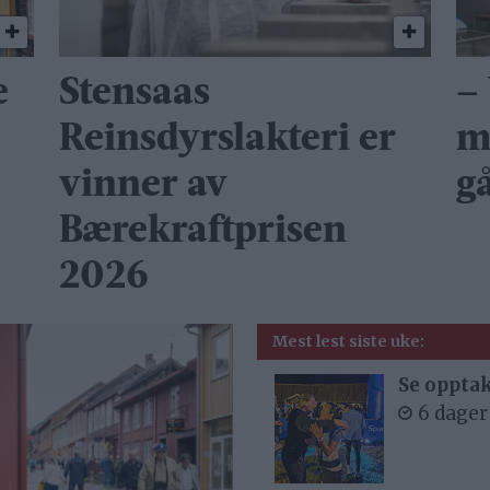
e
Stensaas
– 
Reinsdyrslakteri er
m
vinner av
g
Bærekraftprisen
2026
Mest lest siste uke:
Se opptak
6 dager