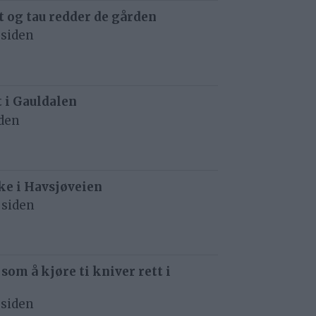
 og tau redder de gården
 siden
t i Gauldalen
iden
e i Havsjøveien
 siden
 som å kjøre ti kniver rett i
 siden