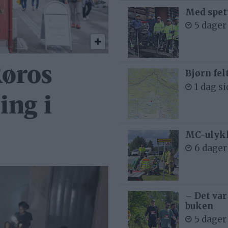
Med spett
5 dager
Røros
Bjørn fel
1 dag s
ing i
MC-ulykk
6 dager
– Det var
buken
5 dager