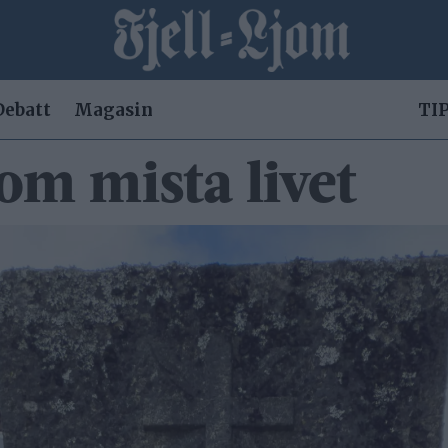
Debatt
Magasin
TIP
om mista livet