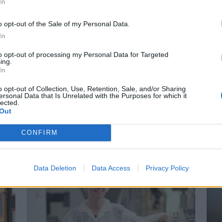
In
KJØP
KJØP
o opt-out of the Sale of my Personal Data.
In
to opt-out of processing my Personal Data for Targeted
ing.
ede abonnent? Logg inn her
In
Min side
o opt-out of Collection, Use, Retention, Sale, and/or Sharing
ersonal Data that Is Unrelated with the Purposes for which it
lected.
Out
RIE
HOLTÅLEN
ÅLEN
KRIG
KULTUR
CONFIRM
Data Deletion
Data Access
Privacy Policy