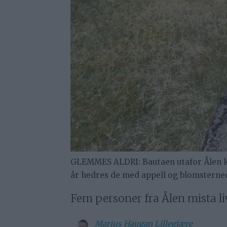
GLEMMES ALDRI: Bautaen utafor Ålen kir
år hedres de med appell og blomsternedl
Fem personer fra Ålen mista liv
Marius
Haugan Lillegjære