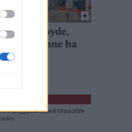
Vi er fornøyde,
en det kunne ha
ått bedre
 fra Stuggu Backyard Ultra 2026
 siden