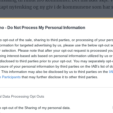
ing til rundt 100 kommuner. Det må ikke skje. Vi 
kapt nytenking og ny giv i de kommunene som har sli
et for at barnefamilier skal bosette seg i distriktet.
.no -
Do Not Process My Personal Information
dt boligbygging slik mange ungdommer ønsker, det er
gge hus i områder hvor byggekostnadene er langt ov
to opt-out of the sale, sharing to third parties, or processing of your per
formation for targeted advertising by us, please use the below opt-out s
ng, det er det som er vårt hovedprosjekt.
r selection. Please note that after your opt-out request is processed y
eing interest-based ads based on personal information utilized by us or
disclosed to third parties prior to your opt-out. You may separately opt-
NA SOLBERG
DISTRIKTSPOLITIKK
DEBATT
SENTER
losure of your personal information by third parties on the IAB’s list of
. This information may also be disclosed by us to third parties on the
IA
Participants
that may further disclose it to other third parties.
l Data Processing Opt Outs
o opt-out of the Sharing of my personal data.