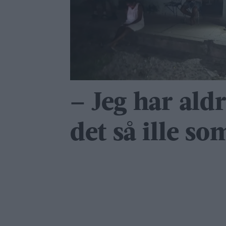
– Jeg har ald
det så ille so