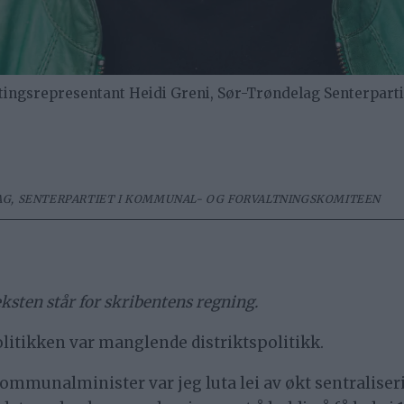
srepresentant Heidi Greni, Sør-Trøndelag Senterparti
G, SENTERPARTIET I KOMMUNAL- OG FORVALTNINGSKOMITEEN
eksten står for skribentens regning.
olitikken var manglende distriktspolitikk.
munalminister var jeg luta lei av økt sentralisering