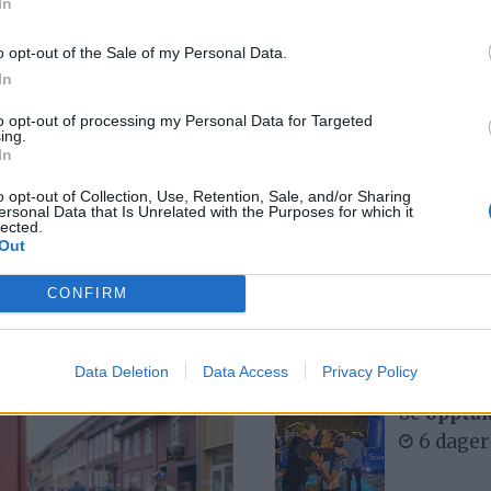
In
o opt-out of the Sale of my Personal Data.
In
e
Stensaas
– 
to opt-out of processing my Personal Data for Targeted
ing.
In
Reinsdyrslakteri er
m
o opt-out of Collection, Use, Retention, Sale, and/or Sharing
vinner av
g
ersonal Data that Is Unrelated with the Purposes for which it
lected.
Out
Bærekraftprisen
CONFIRM
2026
Mest lest siste uke:
Data Deletion
Data Access
Privacy Policy
Se opptak
6 dager