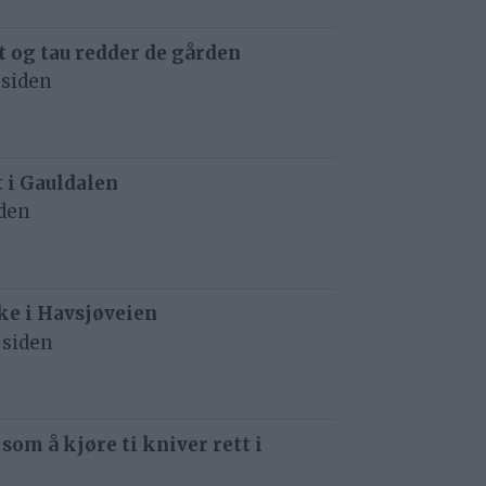
 og tau redder de gården
 siden
t i Gauldalen
iden
e i Havsjøveien
 siden
 som å kjøre ti kniver rett i