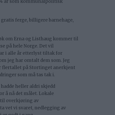
i 14 år som kommunalpolitisk
 gratis ferge, billigere barnehage,
strøk om Erna og Listhaug kommer til
se på hele Norge. Det vil
i alle år etterlyst tiltak for
om jeg har omtalt dem som. Jeg
r flertallet på Stortinget anerkjent
ringer som må tas tak i.
 hadde heller aldri skjedd
or å nå det målet. Lokale
til overkjøring av
 vet vi svaret, nedlegging av