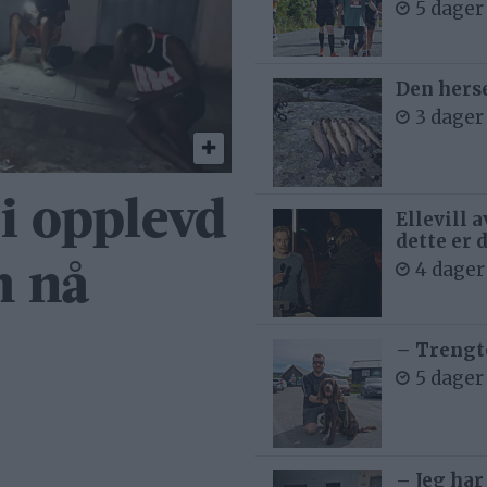
5 dager
Den hers
3 dager
ri opplevd
Ellevill 
dette er 
4 dager
m nå
– Trengt
5 dager
– Jeg har