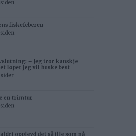
 siden
ens fiskefeberen
 siden
avslutning: – Jeg tror kanskje
det løpet jeg vil huske best
 siden
e en trimtur
 siden
 aldri opplevd det så ille som nå