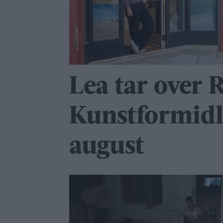
Lea tar over 
Kunstformidl
august