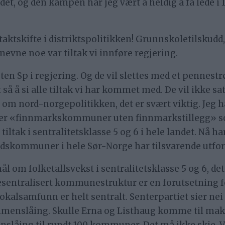
det, og den kampen har jeg vært å heldig å få lede 
 taktskifte i distriktspolitikken! Grunnskoletilskudd,
 nevne noe var tiltak vi innføre regjering.
uten Sp i regjering. Og de vil slettes med et penne
å å si alle tiltak vi har kommet med. De vil ikke sat
om nord-norgepolitikken, det er svært viktig. Jeg har 
ler «finnmarkskommuner uten finnmarkstillegg» s
tiltak i sentralitetsklasse 5 og 6 i hele landet. Nå ha
skommuner i hele Sør-Norge har tilsvarende utford
ål om folketallsvekst i sentralitetsklasse 5 og 6, det
desentralisert kommunestruktur er en forutsetning f
okalsamfunn er helt sentralt. Senterpartiet sier nei 
mmenslåing. Skulle Erna og Listhaug komme til makta