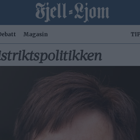
Debatt
Magasin
TIP
istriktspolitikken