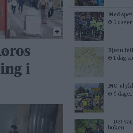
Med spett
5 dager
Røros
Bjørn fel
1 dag s
ing i
MC-ulykk
6 dager
– Det var
buken