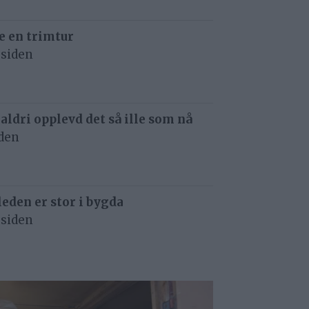
e en trimtur
 siden
 aldri opplevd det så ille som nå
iden
eden er stor i bygda
 siden