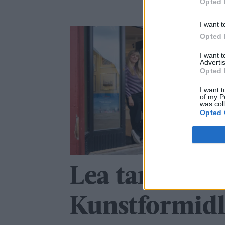
Opted 
I want t
Opted 
I want 
Advertis
Opted 
I want t
of my P
was col
Opted 
Lea tar over 
Kunstformidl