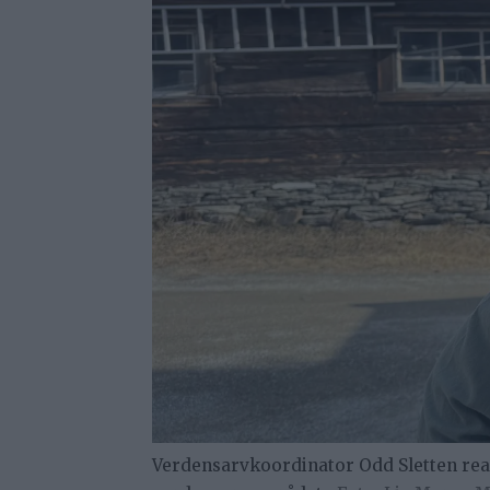
Verdensarvkoordinator Odd Sletten reager