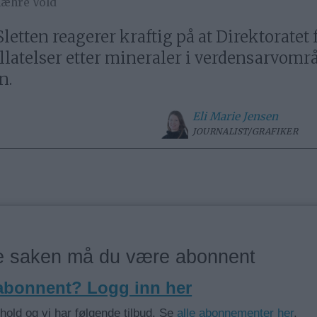
Mæhre Vold
etten reagerer kraftig på at Direktoratet
tillatelser etter mineraler i verdensarvområ
n.
Eli Marie
Jensen
JOURNALIST/GRAFIKER
ne saken må du være abonnent
 abonnent? Logg inn her
nhold og vi har følgende tilbud. Se
alle abonnementer her
.