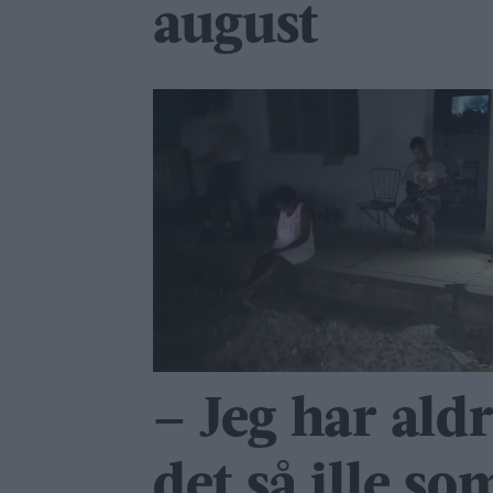
august
– Jeg har ald
det så ille so