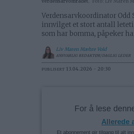
verdensarvområdet.
Liv Maren 
Verdensarvkoordinator Odd Sl
innvilget et stort antall lete
som har bomma, påpeker ha
Liv Maren
Mæhre Vold
ANSVARLIG REDAKTØR/DAGLIG LEDER
13.04.2026 - 20:30
PUBLISERT
For å lese den
Allerede
Et abonnement gir tilgang til alt in