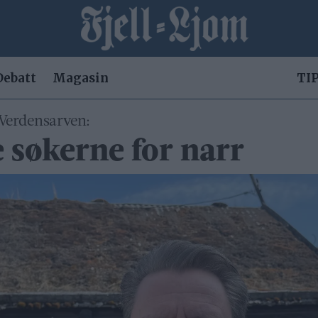
Debatt
Magasin
TIP
i Verdensarven:
e søkerne for narr