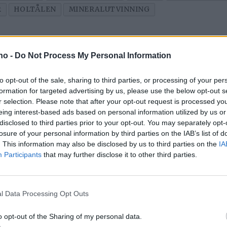
R
HOLTÅLEN
MINERALUTVINNING
.no -
Do Not Process My Personal Information
to opt-out of the sale, sharing to third parties, or processing of your per
formation for targeted advertising by us, please use the below opt-out s
r selection. Please note that after your opt-out request is processed y
eing interest-based ads based on personal information utilized by us or
disclosed to third parties prior to your opt-out. You may separately opt-
losure of your personal information by third parties on the IAB’s list of
e
Stensaas
– 
. This information may also be disclosed by us to third parties on the
IA
Participants
that may further disclose it to other third parties.
Reinsdyrslakteri er
m
vinner av
g
l Data Processing Opt Outs
Bærekraftprisen
o opt-out of the Sharing of my personal data.