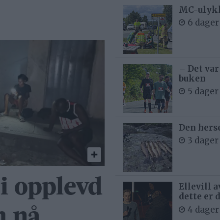
MC-ulykk
6 dager
– Det var
buken
5 dager
Den hers
3 dager
ri opplevd
Ellevill 
dette er 
4 dager
m nå