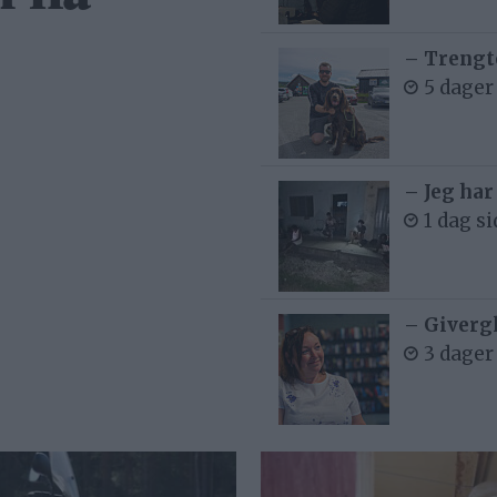
– Trengt
5 dager
– Jeg har
1 dag s
– Givergl
3 dager