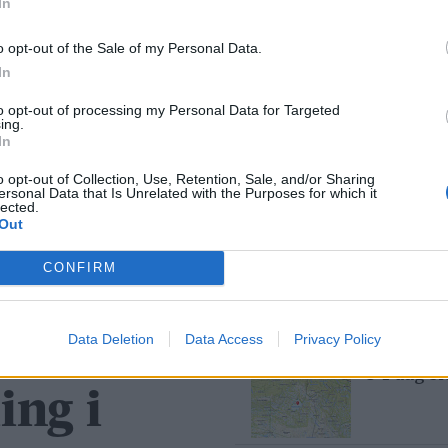
2026
In
o opt-out of the Sale of my Personal Data.
Mest lest siste uke:
In
Se opptak
to opt-out of processing my Personal Data for Targeted
ing.
6 dager
In
o opt-out of Collection, Use, Retention, Sale, and/or Sharing
ersonal Data that Is Unrelated with the Purposes for which it
lected.
Out
Med spett
5 dager
CONFIRM
Røros
Data Deletion
Data Access
Privacy Policy
Bjørn fel
1 dag s
ing i