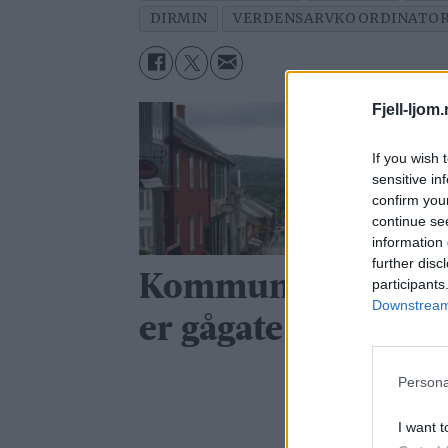
DIRMIN
VERDENSARVKOORDINATO
Fjell-ljom
If you wish 
sensitive in
confirm you
continue se
information 
further disc
Kommunen: Gågat
participants
Downstream 
er gågate
Persona
I want t