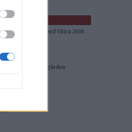
 fra Stuggu Backyard Ultra 2026
 siden
 og tau redder de gården
 siden
t i Gauldalen
iden