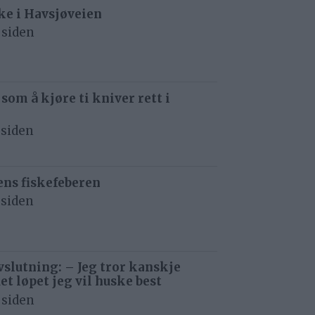
e i Havsjøveien
 siden
 som å kjøre ti kniver rett i
 siden
ens fiskefeberen
 siden
avslutning: – Jeg tror kanskje
det løpet jeg vil huske best
 siden