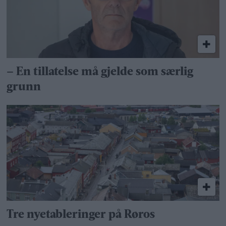
– En tillatelse må gjelde som særlig
grunn
Tre nyetableringer på Røros