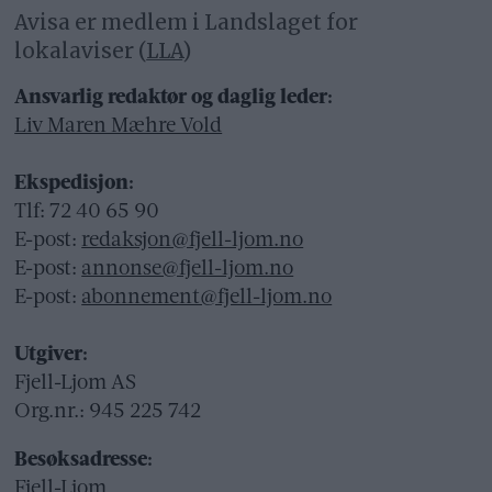
Avisa er medlem i Landslaget for
lokalaviser (
LLA
)
Ansvarlig redaktør og daglig leder:
Liv Maren Mæhre Vold
Ekspedisjon:
Tlf: 72 40 65 90
E-post:
redaksjon@fjell-ljom.no
E-post:
annonse@fjell-ljom.no
E-post:
abonnement@fjell-ljom.no
Utgiver:
Fjell-Ljom AS
Org.nr.: 945 225 742
Besøksadresse:
Fjell-Ljom