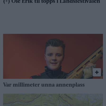
Var millimeter unna annenplass