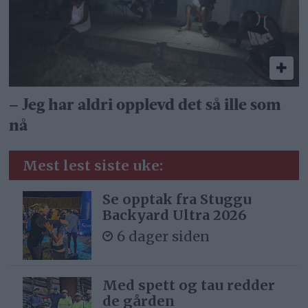
– Jeg har aldri opplevd det så ille som
nå
Mest lest siste uke:
Se opptak fra Stuggu
Backyard Ultra 2026
6 dager siden
Med spett og tau redder
de gården