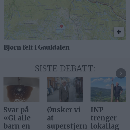
Bjørn felt i Gauldalen
SISTE DEBATT:
Ønsker vi
INP
Gi alle
at
trenger
barn en
superstjerner
lokallag
rettferdig