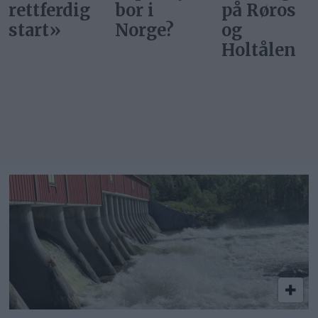
bor i
på Røros
start
Norge?
og
Holtålen