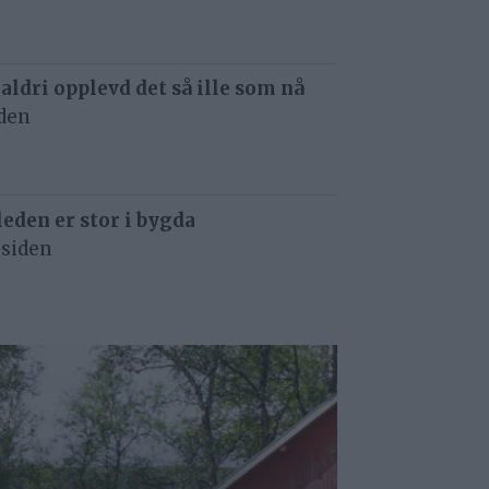
 aldri opplevd det så ille som nå
iden
eden er stor i bygda
 siden