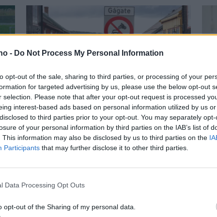
.no -
Do Not Process My Personal Information
to opt-out of the sale, sharing to third parties, or processing of your per
formation for targeted advertising by us, please use the below opt-out s
Kommunen: Gågate
S
r selection. Please note that after your opt-out request is processed y
eing interest-based ads based on personal information utilized by us or
r
er gågate
R
disclosed to third parties prior to your opt-out. You may separately opt-
losure of your personal information by third parties on the IAB’s list of
v
. This information may also be disclosed by us to third parties on the
IA
Participants
that may further disclose it to other third parties.
B
2
l Data Processing Opt Outs
Mest lest siste uke:
o opt-out of the Sharing of my personal data.