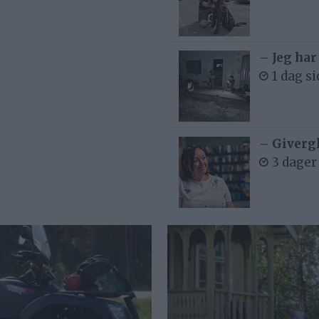
– Jeg har
1 dag s
– Givergl
3 dager