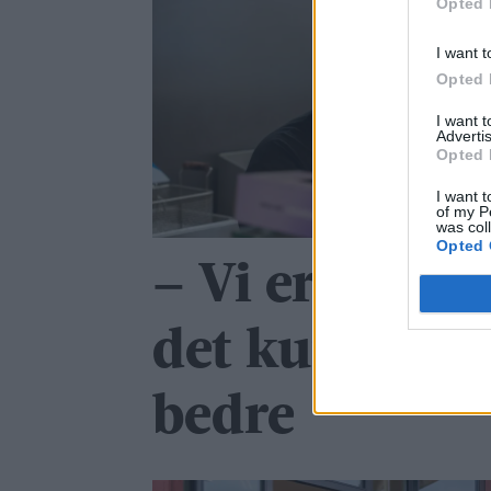
Opted 
I want t
Opted 
I want 
Advertis
Opted 
I want t
of my P
was col
Opted 
– Vi er fornø
det kunne ha 
bedre