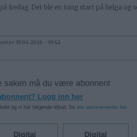
å fredag. Det ble en tung start på helga og s
19.04.2026 - 19:42
DATERT
ne saken må du være abonnent
 abonnent? Logg inn her
nhold og vi har følgende tilbud. Se
alle abonnementer her
.
Digital
Digital