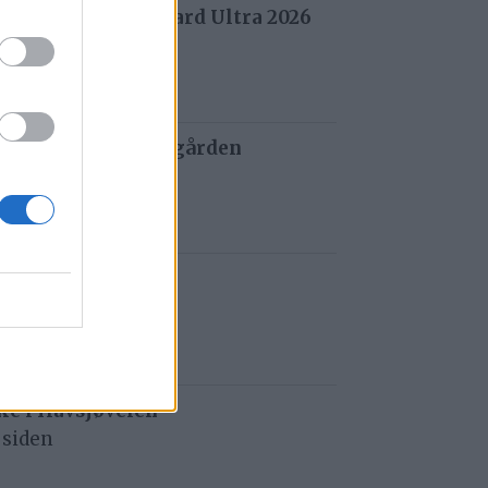
 fra Stuggu Backyard Ultra 2026
 siden
 og tau redder de gården
 siden
t i Gauldalen
iden
e i Havsjøveien
 siden