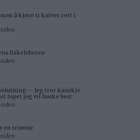
 som å kjøre ti kniver rett i
 siden
ens fiskefeberen
 siden
avslutning: – Jeg tror kanskje
det løpet jeg vil huske best
 siden
e en trimtur
 siden