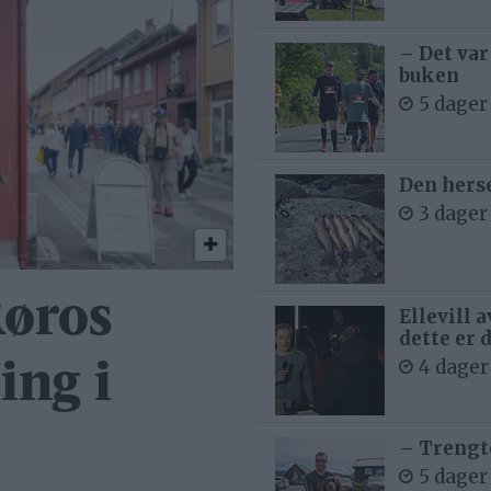
– Det var
buken
5 dager
Den hers
3 dager
Røros
Ellevill 
dette er 
4 dager
ing i
– Trengt
5 dager