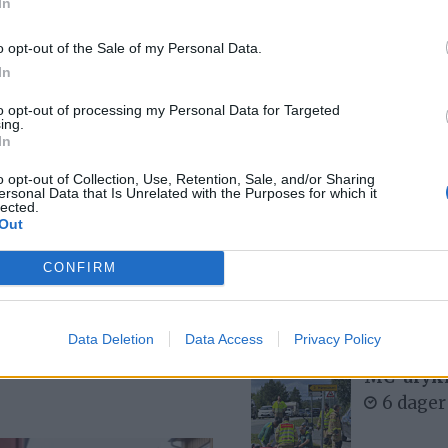
In
Se opptak
6 dager
o opt-out of the Sale of my Personal Data.
In
to opt-out of processing my Personal Data for Targeted
ing.
Med spett
In
5 dager
o opt-out of Collection, Use, Retention, Sale, and/or Sharing
ersonal Data that Is Unrelated with the Purposes for which it
lected.
Out
yde, men
Bjørn fel
CONFIRM
1 dag s
gått
Data Deletion
Data Access
Privacy Policy
MC-ulykk
6 dager