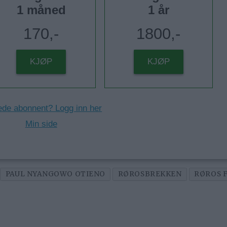
1 måned
1 år
170,-
1800,-
KJØP
KJØP
ede abonnent? Logg inn her
Min side
PAUL NYANGOWO OTIENO
RØROSBREKKEN
RØROS 