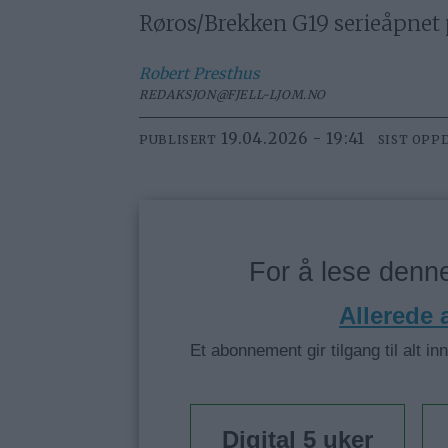
Røros/Brekken G19 serieåpnet p
Robert
Presthus
REDAKSJON@FJELL-LJOM.NO
19.04.2026 - 19:41
PUBLISERT
SIST OPP
For å lese den
Allerede
Et abonnement gir tilgang til alt in
Digital 5 uker