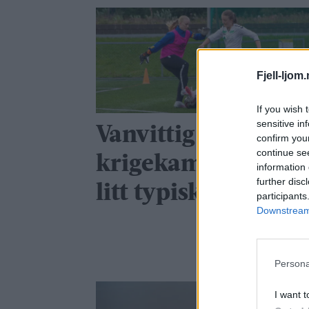
Fjell-ljom
If you wish 
sensitive in
Vanvittig målfest i
confirm you
continue se
krigekamp: – Det e
information 
further disc
litt typisk oss
participants
Downstream 
Persona
I want t