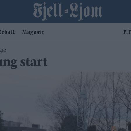
Debatt
Magasin
TIP
ga:
ung start