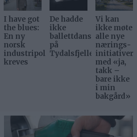
De hadde
Vi kan
Svar på
ikke
ikke møte
«Gi alle
ballettdansere
alle nye
barn en
på
nærings­
rettferdig
itikk
Tydalsfjellet
initiativer
start»
med «ja,
takk –
bare ikke
i min
bakgård»