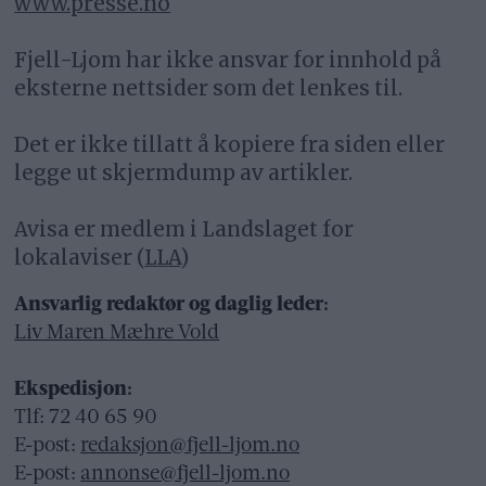
www.presse.no
Fjell-Ljom har ikke ansvar for innhold på
eksterne nettsider som det lenkes til.
Det er ikke tillatt å kopiere fra siden eller
legge ut skjermdump av artikler.
Avisa er medlem i Landslaget for
lokalaviser (
LLA
)
Ansvarlig redaktør og daglig leder:
Liv Maren Mæhre Vold
Ekspedisjon:
Tlf: 72 40 65 90
E-post:
redaksjon@fjell-ljom.no
E-post:
annonse@fjell-ljom.no