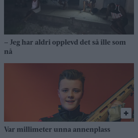
– Jeg har aldri opplevd det så ille som
nå
Var millimeter unna annenplass