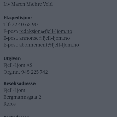
Liv Maren Mæhre Vold
Ekspedisjon:
Tlf: 72 40 65 90
E-post:
redaksjon@fjell-ljom.no
E-post:
annonse@fjell-ljom.no
E-post:
abonnement@fjell-ljom.no
Utgiver:
Fjell-Ljom AS
Org.nr.: 945 225 742
Besøksadresse:
Fjell-Ljom
Bergmannsgata 2
Røros