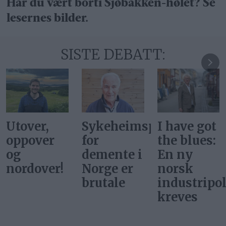
Har du vært borti Sjøbakken-hølet? Se
lesernes bilder.
SISTE DEBATT:
Utover,
Sykeheimsprisene
I have got
oppover
for
the blues:
og
demente i
En ny
nordover!
Norge er
norsk
brutale
industripol
kreves