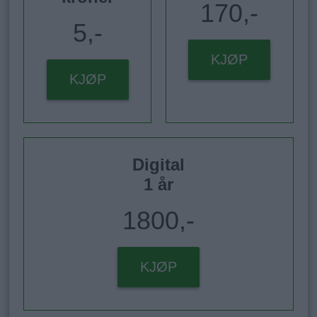
170,-
5,-
KJØP
KJØP
Digital
1 år
1800,-
KJØP