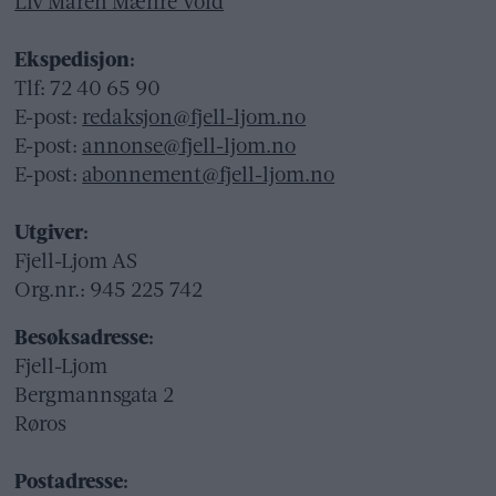
Liv Maren Mæhre Vold
Ekspedisjon:
Tlf: 72 40 65 90
E-post:
redaksjon@fjell-ljom.no
E-post:
annonse@fjell-ljom.no
E-post:
abonnement@fjell-ljom.no
Utgiver:
Fjell-Ljom AS
Org.nr.: 945 225 742
Besøksadresse:
Fjell-Ljom
Bergmannsgata 2
Røros
Postadresse: