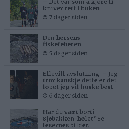
– Det var som å kjøre ti
kniver rett i buken
7 dager siden
Den hersens
fiskefeberen
5 dager siden
Ellevill avslutning: – Jeg
tror kanskje dette er det
løpet jeg vil huske best
6 dager siden
Har du vært borti
Sjøbakken-hølet? Se
lesernes bilder.