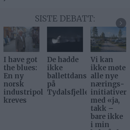
SISTE DEBATT:
De hadde
Vi kan
Svar på
ikke
ikke møte
«Gi alle
ballettdansere
alle nye
barn en
på
nærings­
rettferdig
itikk
Tydalsfjellet
initiativer
start»
med «ja,
takk –
bare ikke
i min