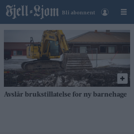
Bli abonnent
Tag:
ysterhagaveien
Avslår brukstillatelse for ny barnehage