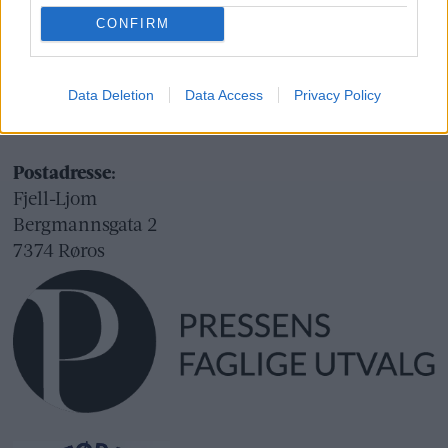
Org.nr.: 945 225 742
CONFIRM
Besøksadresse:
Fjell-Ljom
Data Deletion
Data Access
Privacy Policy
Bergmannsgata 2
Røros
Postadresse:
Fjell-Ljom
Bergmannsgata 2
7374 Røros