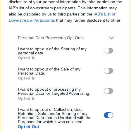
disclosure of your personal information by third parties on the
Det er ikke tillatt å kopiere fra siden eller
IAB’s list of downstream participants. This information may
legge ut skjermdump av artikler.
also be disclosed by us to third parties on the
IAB’s List of
Downstream Participants
that may further disclose it to other
Avisa er medlem i Landslaget for
third parties.
lokalaviser (
LLA
)
Personal Data Processing Opt Outs
Ansvarlig redaktør og daglig leder:
I want to opt-out of the Sharing of my
personal data.
Liv Maren Mæhre Vold
Opted In
I want to opt-out of the Sale of my
Ekspedisjon:
Personal Data.
Tlf: 72 40 65 90
Opted In
E-post:
redaksjon@fjell-ljom.no
I want to opt-out of processing my
E-post:
annonse@fjell-ljom.no
Personal Data for Targeted Advertising.
Opted In
E-post:
abonnement@fjell-ljom.no
I want to opt-out of Collection, Use,
Retention, Sale, and/or Sharing of my
Utgiver:
Personal Data that Is Unrelated with the
Purposes for which it was collected.
Fjell-Ljom AS
Opted Out