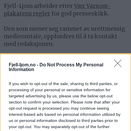
Fjell-Ljom arbeider etter
Vær Varsom-
plakatens regler
for god presseskikk.
Den som mener seg rammet av urettmessig
medieomtale, oppfordres til å ta kontakt
med redaksjonen.
Pressens Faglige Utvalg (PFU) er et
Fjell-ljom.no -
Do Not Process My Personal
klageorgan som behandler klager mot
Information
mediene i presseetiske spørsmål.
If you wish to opt-out of the sale, sharing to third parties, or
For informasjon om klageadgang, se:
processing of your personal or sensitive information for
targeted advertising by us, please use the below opt-out
www.presse.no
section to confirm your selection. Please note that after your
opt-out request is processed you may continue seeing
Fjell-Ljom har ikke ansvar for innhold på
interest-based ads based on personal information utilized by
eksterne nettsider som det lenkes til.
us or personal information disclosed to third parties prior to
your opt-out. You may separately opt-out of the further