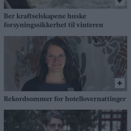
Ber kraftselskapene huske
forsyningssikkerhet til vinteren
Rekordsommer for hotellovernattinger