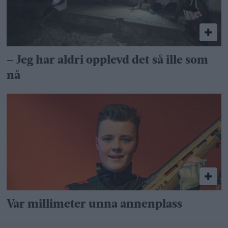
– Jeg har aldri opplevd det så ille som
nå
Var millimeter unna annenplass