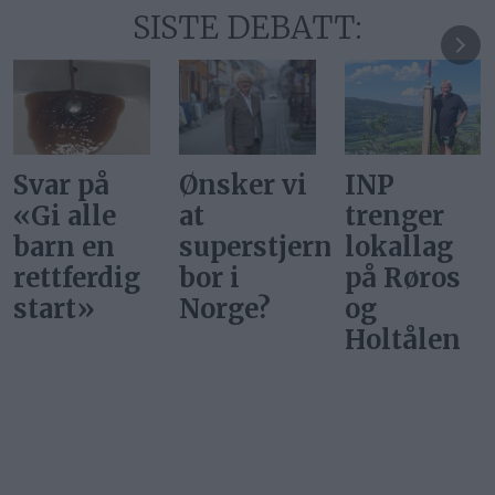
SISTE DEBATT:
Ønsker vi
INP
Gi alle
at
trenger
barn en
superstjerner
lokallag
rettferdig
bor i
på Røros
start
Norge?
og
Holtålen