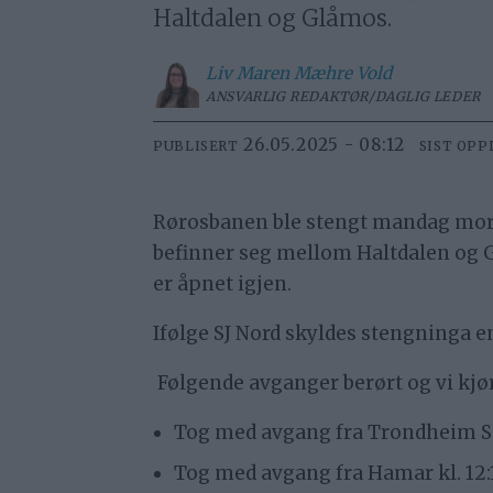
Haltdalen og Glåmos.
Liv Maren
Mæhre Vold
ANSVARLIG REDAKTØR/DAGLIG LEDER
26.05.2025 - 08:12
PUBLISERT
SIST OPP
Rørosbanen ble stengt mandag morgen
befinner seg mellom Haltdalen og G
er åpnet igjen.
Ifølge SJ Nord skyldes stengninga e
Følgende avganger berørt og vi kjør
Tog med avgang fra Trondheim S kl
Tog med avgang fra Hamar kl. 12:11