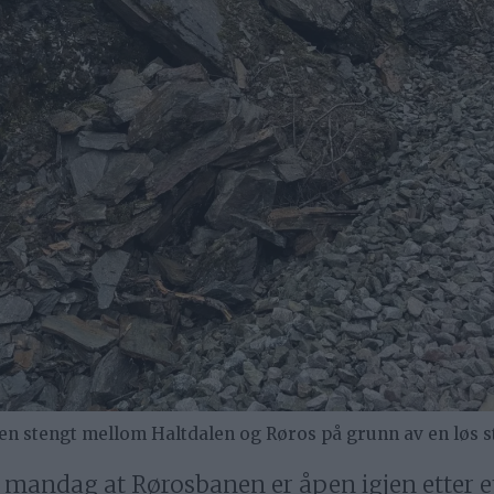
stengt mellom Haltdalen og Røros på grunn av en løs st
 mandag at Rørosbanen er åpen igjen etter et