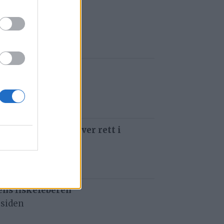
t i Gauldalen
iden
e i Havsjøveien
 siden
 som å kjøre ti kniver rett i
 siden
ens fiskefeberen
 siden