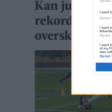
Opted 
Kan juble ove
I want t
rekordstort 
Opted 
I want 
Advertis
overskudd
Opted 
I want t
of my P
was col
Opted 