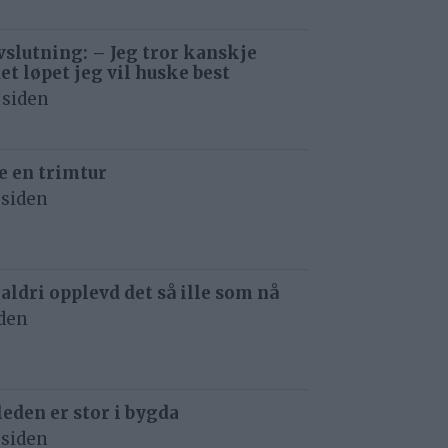
avslutning: – Jeg tror kanskje
det løpet jeg vil huske best
 siden
e en trimtur
 siden
 aldri opplevd det så ille som nå
iden
eden er stor i bygda
 siden