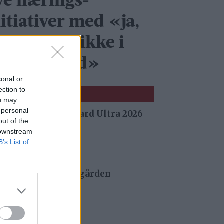
ye nærings­
itiativer med «ja,
kk – bare ikke i
in bakgård»
sonal or
ection to
ou may
 personal
 fra Stuggu Backyard Ultra 2026
out of the
 siden
 downstream
B’s List of
 og tau redder de gården
 siden