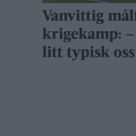
Vanvittig målf
krigekamp: –
litt typisk oss