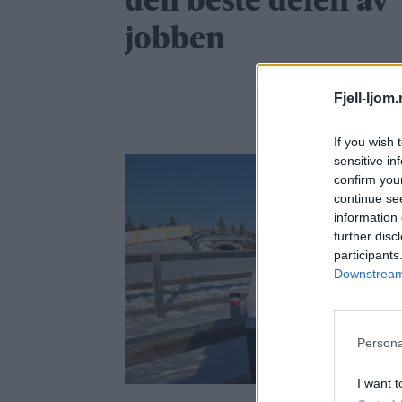
den beste delen av
jobben
Fjell-ljom
If you wish 
sensitive in
confirm you
continue se
information 
further disc
participants
Downstream 
Persona
I want t