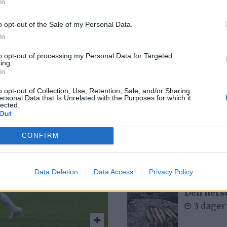
In
r
Bjørn fel
1 dag s
o opt-out of the Sale of my Personal Data.
NM-
In
to opt-out of processing my Personal Data for Targeted
ing.
MC-ulykk
In
6 dager
o opt-out of Collection, Use, Retention, Sale, and/or Sharing
ersonal Data that Is Unrelated with the Purposes for which it
lected.
Out
– Det var
CONFIRM
buken
5 dager
Data Deletion
Data Access
Privacy Policy
Den hers
3 dager