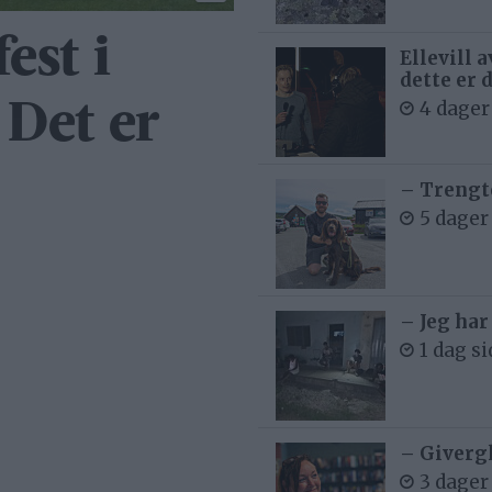
est i
Ellevill 
dette er 
4 dager
 Det er
– Trengt
5 dager
– Jeg har
1 dag s
– Givergl
3 dager