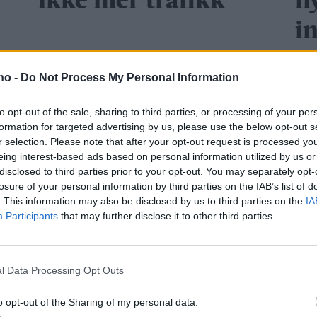
ikke mer trafikk
n
in
ta
.no -
Do Not Process My Personal Information
m
to opt-out of the sale, sharing to third parties, or processing of your per
formation for targeted advertising by us, please use the below opt-out s
Mest lest siste uke:
r selection. Please note that after your opt-out request is processed y
eing interest-based ads based on personal information utilized by us or
Se opptak
disclosed to third parties prior to your opt-out. You may separately opt-
7 dager
losure of your personal information by third parties on the IAB’s list of
. This information may also be disclosed by us to third parties on the
IA
Participants
that may further disclose it to other third parties.
Med spett
5 dager
l Data Processing Opt Outs
o opt-out of the Sharing of my personal data.