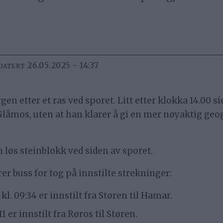
26.05.2025 - 14:37
DATERT
 etter et ras ved sporet. Litt etter klokka 14.00 si
låmos, uten at han klarer å gi en mer nøyaktig geo
n løs steinblokk ved siden av sporet.
er buss for tog på innstilte strekninger:
. 09:34 er innstilt fra Støren til Hamar.
 er innstilt fra Røros til Støren.