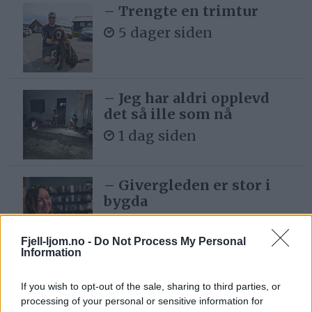
– Trengte en trimtur
5 dager siden
– Jeg har aldri opplevd
det så ille som nå
1 dag siden
– Givergleden er stor i
bygda
3 dager siden
Fjell-ljom.no -
Do Not Process My Personal
Information
If you wish to opt-out of the sale, sharing to third parties, or
processing of your personal or sensitive information for