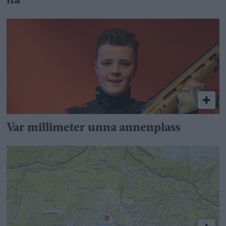
nå
Var millimeter unna annenplass