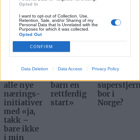
Bærekraftprisen 2026
Opted In
I want to opt-out of Collection, Use,
SISTE DEBATT:
Retention, Sale, and/or Sharing of my
Personal Data that Is Unrelated with the
Purposes for which it was collected.
Opted Out
CONFIRM
Vi kan
Svar på
Ønsker vi
Data Deletion
Data Access
Privacy Policy
ikke møte
«Gi alle
at
alle nye
barn en
superstjer
nærings­
rettferdig
bor i
initiativer
start»
Norge?
med «ja,
takk –
bare ikke
i min