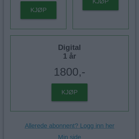
KJØP
KJØP
Digital
1 år
1800,-
KJØP
Allerede abonnent? Logg inn her
Min side