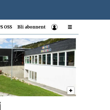
S OSS
Bli abonnent
i