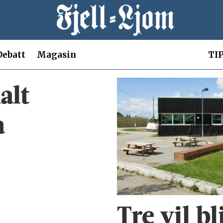
Debatt
Magasin
TIP
alt
a
Tre vil bl