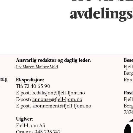
avdelings
Ansvarlig redaktør og daglig leder:
Besø
Fjel
Liv Maren Mæhre Vold
Ber
ssig
Ekspedisjon:
Rør
t
Tlf: 72 40 65 90
E-post:
redaksjon@fjell-ljom.no
Post
E-post:
annonse@fjell-ljom.no
Fjel
E-post:
abonnement@fjell-ljom.no
Ber
7374
Utgiver:
Fjell-Ljom AS
Org.nr.: 945 225 742