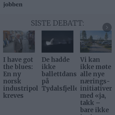
jobben
SISTE DEBATT:
De hadde
Vi kan
Svar på
ikke
ikke møte
«Gi alle
ballettdansere
alle nye
barn en
på
nærings­
rettferdig
litikk
Tydalsfjellet
initiativer
start»
med «ja,
takk –
bare ikke