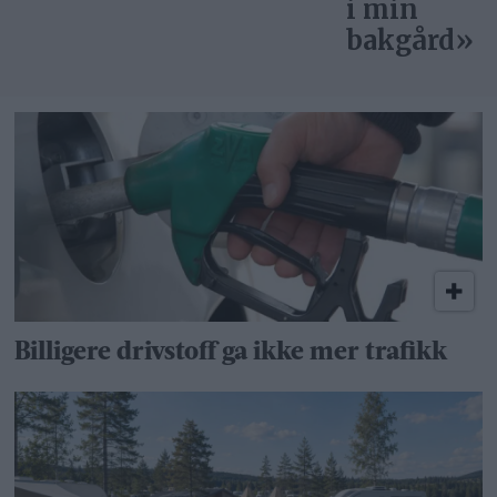
i min
bakgård»
Billigere drivstoff ga ikke mer trafikk