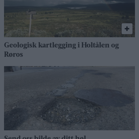
Geologisk kartlegging i Holtålen og
Røros
Send oss bilde av ditt høl