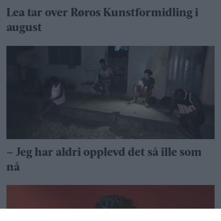
Lea tar over Røros Kunstformidling i
august
– Jeg har aldri opplevd det så ille som
nå