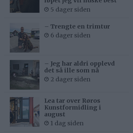
løpet jeg vil huske best
5 dager siden
– Trengte en trimtur
6 dager siden
– Jeg har aldri opplevd
det så ille som nå
2 dager siden
Lea tar over Røros
Kunstformidling i
august
1 dag siden