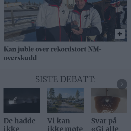
Kan juble over rekordstort NM-
overskudd
SISTE DEBATT:
Vi kan
Svar på
Ønsker vi
ikke møte
«Gi alle
at