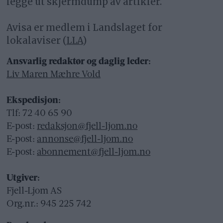
legge ut skjermdump av artikler.
Avisa er medlem i Landslaget for
lokalaviser (
LLA
)
Ansvarlig redaktør og daglig leder:
Liv Maren Mæhre Vold
Ekspedisjon:
Tlf: 72 40 65 90
E-post:
redaksjon@fjell-ljom.no
E-post:
annonse@fjell-ljom.no
E-post:
abonnement@fjell-ljom.no
Utgiver:
Fjell-Ljom AS
Org.nr.: 945 225 742