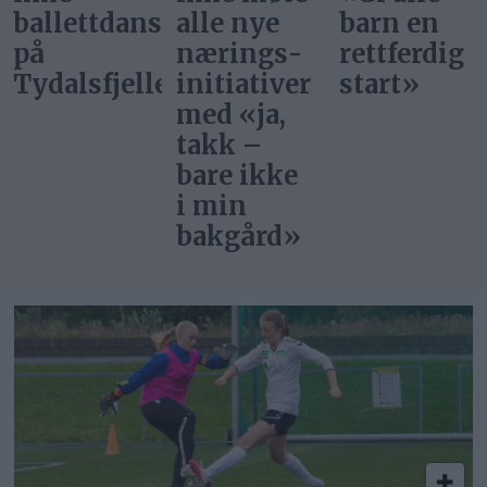
ere
alle nye
barn en
superstjer
nærings­
rettferdig
bor i
et
initiativer
start»
Norge?
med «ja,
takk –
bare ikke
i min
bakgård»