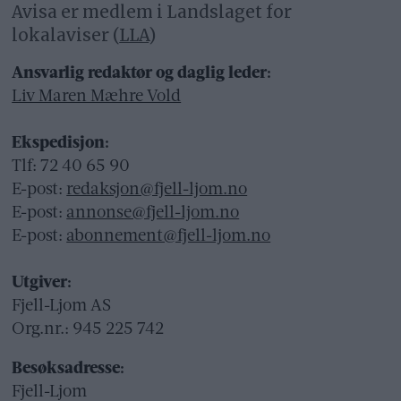
Avisa er medlem i Landslaget for
lokalaviser (
LLA
)
Ansvarlig redaktør og daglig leder:
Liv Maren Mæhre Vold
Ekspedisjon:
Tlf: 72 40 65 90
E-post:
redaksjon@fjell-ljom.no
E-post:
annonse@fjell-ljom.no
E-post:
abonnement@fjell-ljom.no
Utgiver:
Fjell-Ljom AS
Org.nr.: 945 225 742
Besøksadresse:
Fjell-Ljom