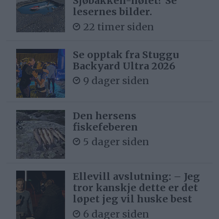
Sjøbakken-hølet? Se
lesernes bilder.
22 timer siden
Se opptak fra Stuggu
Backyard Ultra 2026
9 dager siden
Den hersens
fiskefeberen
5 dager siden
Ellevill avslutning: – Jeg
tror kanskje dette er det
løpet jeg vil huske best
6 dager siden