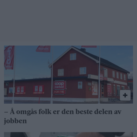
takk –
bare ikke
i min
bakgård»
– Å omgås folk er den beste delen av
jobben