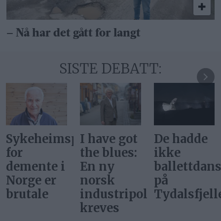
– Nå har det gått for langt
SISTE DEBATT:
De hadde
Vi kan
Svar på
ikke
ikke møte
«Gi alle
ballettdansere
alle nye
barn en
på
nærings­
rettferdig
itikk
Tydalsfjellet
initiativer
start»
med «ja,