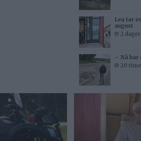
Lea tar o
august
2 dager
– Nå har 
20 time