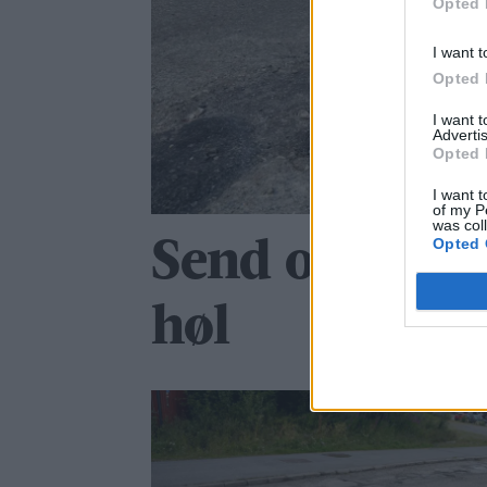
Opted 
I want t
Opted 
I want 
Advertis
Opted 
I want t
of my P
was col
Opted 
Send oss bilde
høl