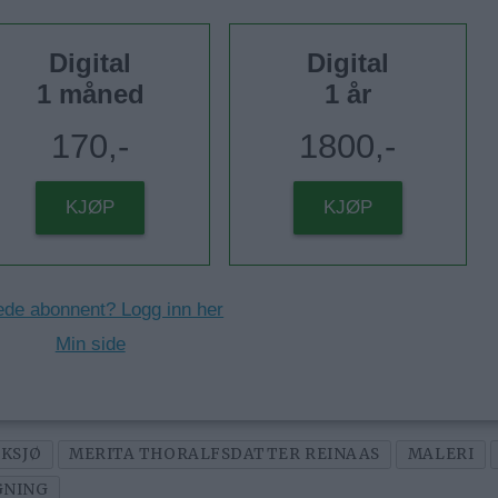
Digital
Digital
1 måned
1 år
170,-
1800,-
KJØP
KJØP
ede abonnent? Logg inn her
Min side
IKSJØ
MERITA THORALFSDATTER REINAAS
MALERI
GNING