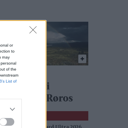
sonal or
ection to
ou may
 personal
out of the
eologisk
 downstream
B’s List of
artlegging i
oltålen og Røros
 fra Stuggu Backyard Ultra 2026