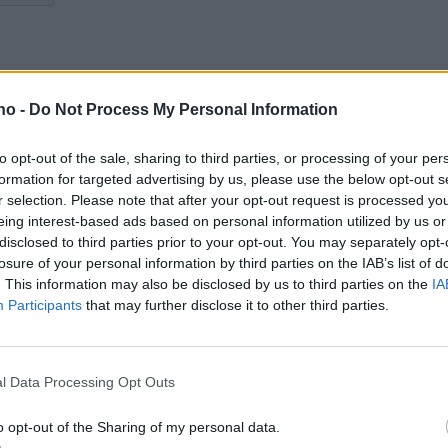
.no -
Do Not Process My Personal Information
to opt-out of the sale, sharing to third parties, or processing of your per
formation for targeted advertising by us, please use the below opt-out s
r selection. Please note that after your opt-out request is processed y
eing interest-based ads based on personal information utilized by us or
disclosed to third parties prior to your opt-out. You may separately opt-
Har du vært borti
G
losure of your personal information by third parties on the IAB’s list of
. This information may also be disclosed by us to third parties on the
IA
Sjøbakken-hølet? Se
k
Participants
that may further disclose it to other third parties.
lesernes bilder.
H
l Data Processing Opt Outs
Mest lest siste uke:
o opt-out of the Sharing of my personal data.
Se opptak