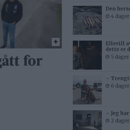
Den hers
4 dager
Ellevill 
dette er 
5 dager
ått for
– Trengt
6 dager
– Jeg har
2 dager