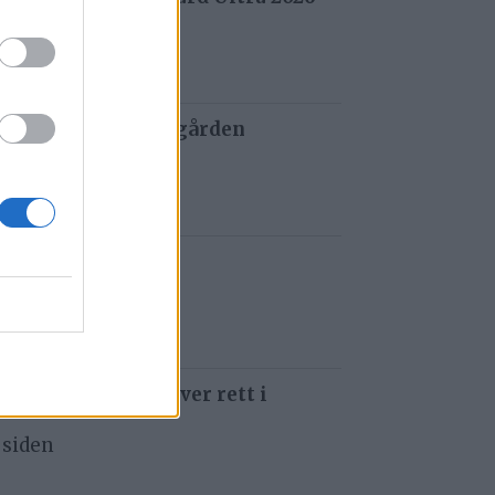
 siden
 og tau redder de gården
 siden
t i Gauldalen
 siden
 som å kjøre ti kniver rett i
 siden