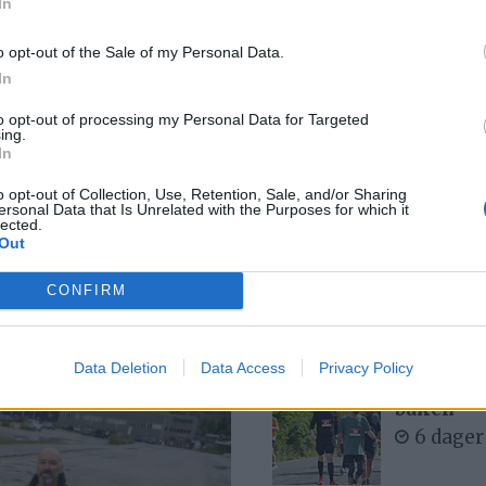
In
8 dager
o opt-out of the Sale of my Personal Data.
In
to opt-out of processing my Personal Data for Targeted
Med spett
ing.
6 dager
In
o opt-out of Collection, Use, Retention, Sale, and/or Sharing
ersonal Data that Is Unrelated with the Purposes for which it
lected.
Out
 av ditt
Bjørn fel
3 dager
CONFIRM
Data Deletion
Data Access
Privacy Policy
– Det var
buken
6 dager