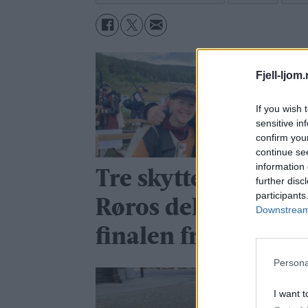
Fjell-ljom
If you wish 
sensitive in
confirm you
continue se
information 
Tre skyttere fra
further disc
participants
Røros deltok i
Downstream 
finalen fredag
Persona
I want t