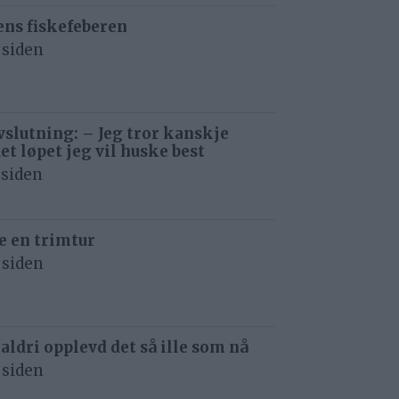
ens fiskefeberen
 siden
avslutning: – Jeg tror kanskje
det løpet jeg vil huske best
 siden
e en trimtur
 siden
 aldri opplevd det så ille som nå
 siden